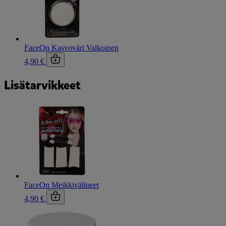
FaceOn Kasvoväri Valkoinen
4,90 €
Lisätarvikkeet
FaceOn Meikkivälineet
4,90 €