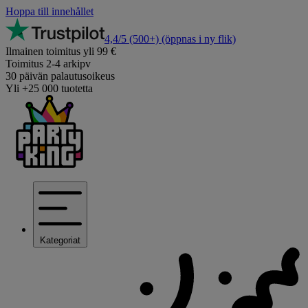
Hoppa till innehållet
4,4/5
(500+)
(öppnas i ny flik)
Ilmainen toimitus yli 99 €
Toimitus 2-4 arkipv
30 päivän palautusoikeus
Yli +25 000 tuotetta
Kategoriat