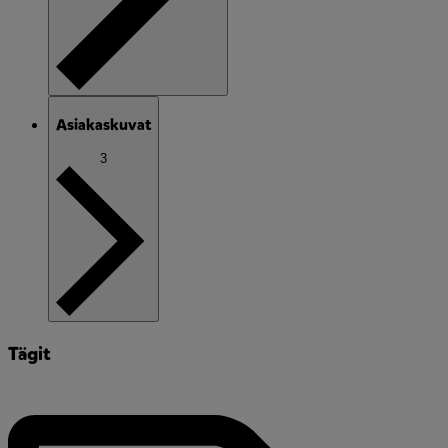
Asiakaskuvat
3
Tägit