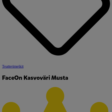
Teatterimeikit
FaceOn Kasvoväri Musta