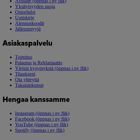
Affiliate
(öppnas i ny flik)
Yksityisyyden suoja
Ostoehdot
Uutiskirje
Alennuskoodit
Jälleenmyyjä
Asiakaspalvelu
Toimitus
Palautus ja Reklamaatio
Yleisiä kysymyksiä
(öppnas i ny flik)
Tilaukseni
Ota yhteyttä
Takaisinkutsut
Hengaa kanssamme
Instagram
(öppnas i ny flik)
Facebook
(öppnas i ny flik)
YouTube
(öppnas i ny flik)
Spotify
(öppnas i ny flik)