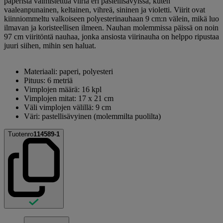
paperista valmistettua viiriä eri pastellisävyissä, kuten
vaaleanpunainen, keltainen, vihreä, sininen ja violetti. Viirit ovat
kiinniommeltu valkoiseen polyesterinauhaan 9 cm:n välein, mikä luo
ilmavan ja koristeellisen ilmeen. Nauhan molemmissa päissä on noin
97 cm viiritöntä nauhaa, jonka ansiosta viirinauha on helppo ripustaa
juuri siihen, mihin sen haluat.
Materiaali: paperi, polyesteri
Pituus: 6 metriä
Vimplojen määrä: 16 kpl
Vimplojen mitat: 17 x 21 cm
Väli vimplojen välillä: 9 cm
Väri: pastellisävyinen (molemmilta puolilta)
Tuotenro
114589-1