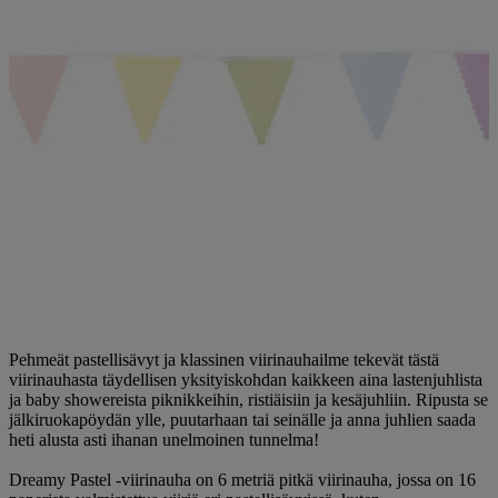
Pehmeät pastellisävyt ja klassinen viirinauhailme tekevät tästä
viirinauhasta täydellisen yksityiskohdan kaikkeen aina lastenjuhlista
ja baby showereista piknikkeihin, ristiäisiin ja kesäjuhliin. Ripusta se
jälkiruokapöydän ylle, puutarhaan tai seinälle ja anna juhlien saada
heti alusta asti ihanan unelmoinen tunnelma!
Dreamy Pastel -viirinauha on 6 metriä pitkä viirinauha, jossa on 16