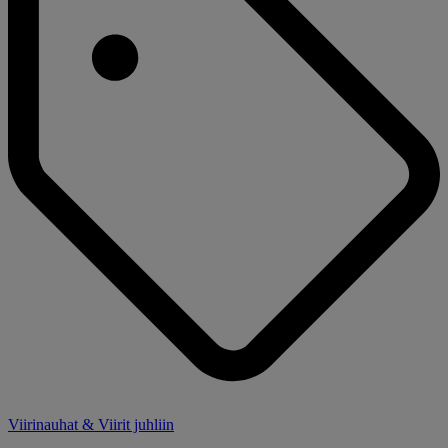
Viirinauhat & Viirit juhliin