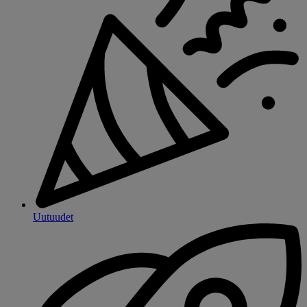
Uutuudet