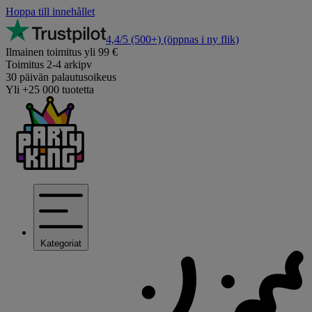
Hoppa till innehållet
4,4/5
(500+)
(öppnas i ny flik)
Ilmainen toimitus yli 99 €
Toimitus 2-4 arkipv
30 päivän palautusoikeus
Yli +25 000 tuotetta
Kategoriat