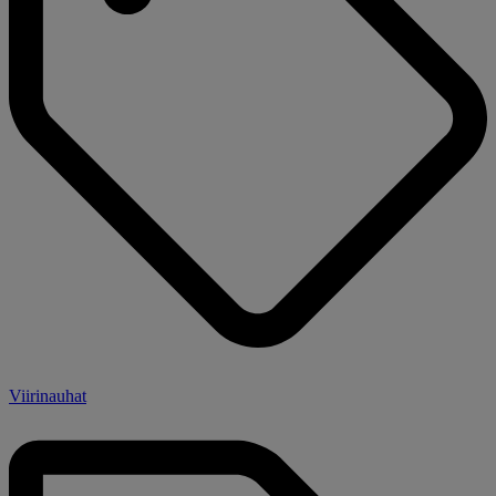
Viirinauhat