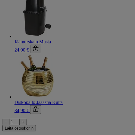
Jäämurskain Musta
24,90 €
Diskopallo Jääastia Kulta
34,90 €
−
+
Laita ostoskoriin