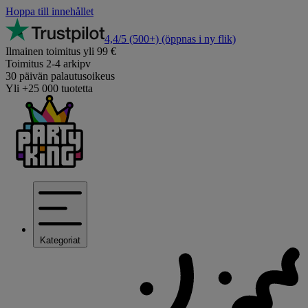
Hoppa till innehållet
4,4/5
(500+)
(öppnas i ny flik)
Ilmainen toimitus yli 99 €
Toimitus 2-4 arkipv
30 päivän palautusoikeus
Yli +25 000 tuotetta
Kategoriat