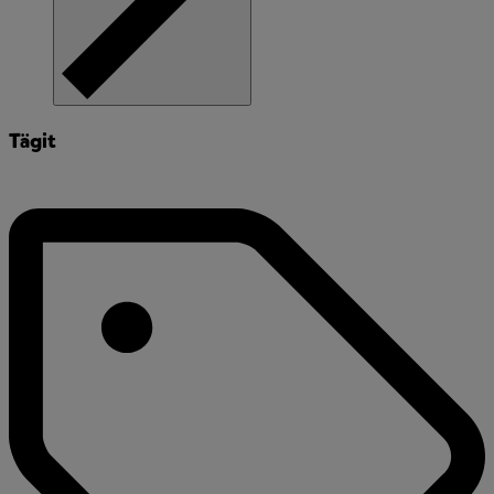
Tägit