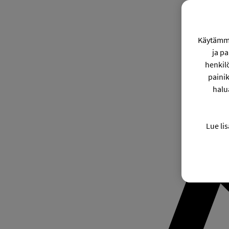
Käytämme
ja p
henkil
painik
halu
Lue lis