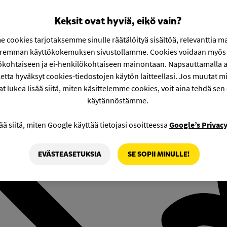
Keksit ovat hyviä, eikö vain?
 cookies tarjotaksemme sinulle räätälöityä sisältöä, relevanttia m
aremman käyttökokemuksen sivustollamme. Cookies voidaan myös 
ökohtaiseen ja ei-henkilökohtaiseen mainontaan. Napsauttamalla a
etta hyväksyt cookies-tiedostojen käytön laitteellasi. Jos muutat mie
at lukea lisää siitä, miten käsittelemme cookies, voit aina tehdä sen
käytännöstämme.
ää siitä, miten Google käyttää tietojasi osoitteessa
Google’s Privac
EVÄSTEASETUKSIA
SE SOPII MINULLE!