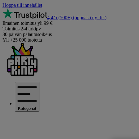
Hoppa till innehållet
4,4/5
(500+)
(öppnas i ny flik)
Ilmainen toimitus yli 99 €
Toimitus 2-4 arkipv
30 päivän palautusoikeus
Yli +25 000 tuotetta
Kategoriat