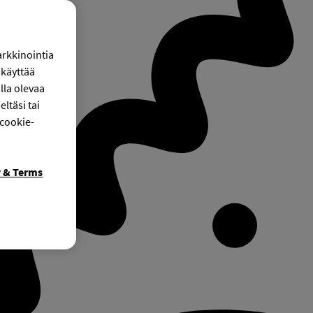
arkkinointia
käyttää
lla olevaa
ltäsi tai
 cookie-
y & Terms