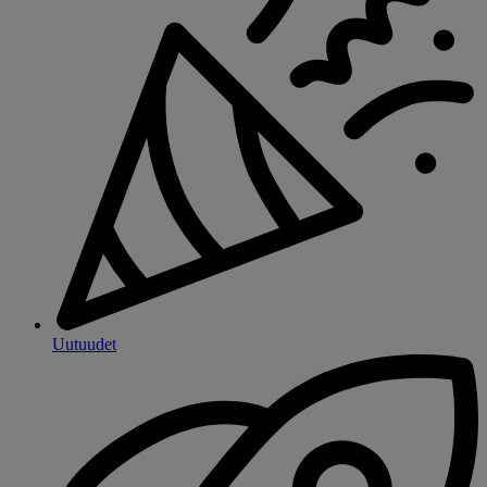
Uutuudet