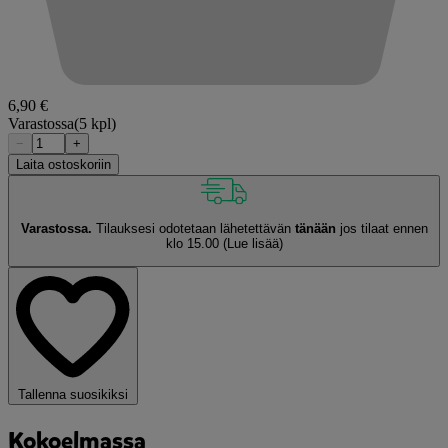
6,90 €
Varastossa
(5 kpl)
−
+
Laita ostoskoriin
Varastossa.
Tilauksesi odotetaan lähetettävän
tänään
jos tilaat ennen
klo 15.00
(Lue lisää)
Tallenna suosikiksi
Kokoelmassa