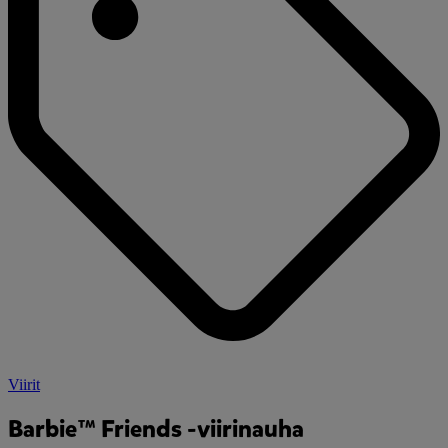
Viirit
Barbie™ Friends -viirinauha