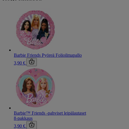
Barbie Friends Pyöreä Folioilmapallo
3,90 €
Barbie™ Friends -pahviset leipälautaset
8-pakkaus
3,90 €