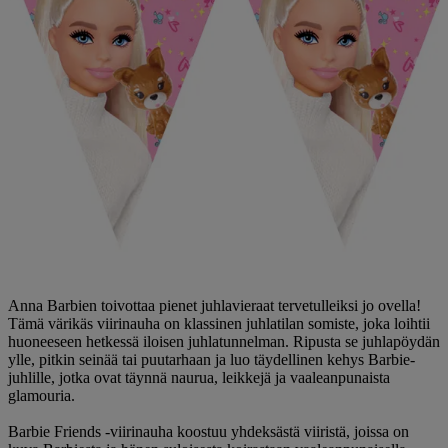
Anna Barbien toivottaa pienet juhlavieraat tervetulleiksi jo ovella!
Tämä värikäs viirinauha on klassinen juhlatilan somiste, joka loihtii
huoneeseen hetkessä iloisen juhlatunnelman. Ripusta se juhlapöydän
ylle, pitkin seinää tai puutarhaan ja luo täydellinen kehys Barbie-
juhlille, jotka ovat täynnä naurua, leikkejä ja vaaleanpunaista
glamouria.
Barbie Friends -viirinauha koostuu yhdeksästä viiristä, joissa on