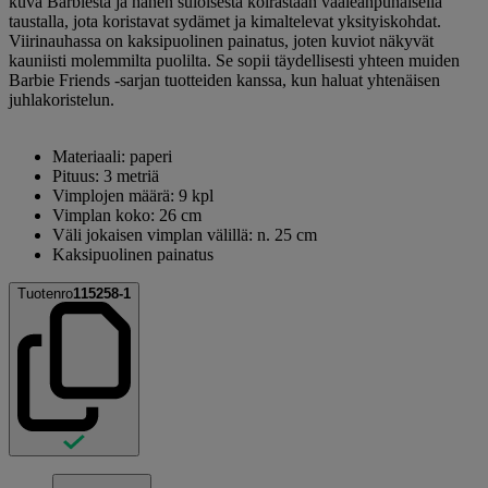
kuva Barbiesta ja hänen suloisesta koirastaan vaaleanpunaisella
taustalla, jota koristavat sydämet ja kimaltelevat yksityiskohdat.
Viirinauhassa on kaksipuolinen painatus, joten kuviot näkyvät
kauniisti molemmilta puolilta. Se sopii täydellisesti yhteen muiden
Barbie Friends -sarjan tuotteiden kanssa, kun haluat yhtenäisen
juhlakoristelun.
Materiaali: paperi
Pituus: 3 metriä
Vimplojen määrä: 9 kpl
Vimplan koko: 26 cm
Väli jokaisen vimplan välillä: n. 25 cm
Kaksipuolinen painatus
Tuotenro
115258-1