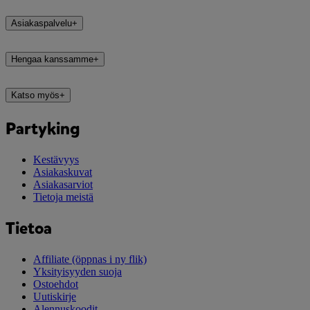
Asiakaspalvelu
+
Hengaa kanssamme
+
Katso myös
+
Partyking
Kestävyys
Asiakaskuvat
Asiakasarviot
Tietoja meistä
Tietoa
Affiliate
(öppnas i ny flik)
Yksityisyyden suoja
Ostoehdot
Uutiskirje
Alennuskoodit