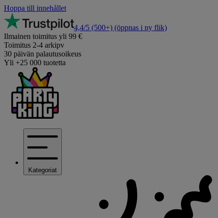
Hoppa till innehållet
4,4/5
(500+)
(öppnas i ny flik)
Ilmainen toimitus yli 99 €
Toimitus 2-4 arkipv
30 päivän palautusoikeus
Yli +25 000 tuotetta
Kategoriat