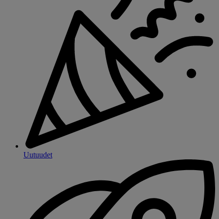
Uutuudet