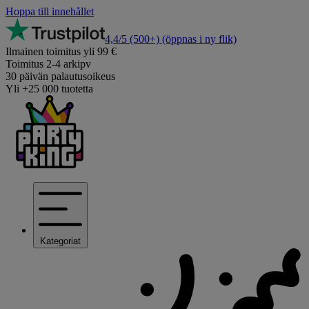
Hoppa till innehållet
4,4/5
(500+)
(öppnas i ny flik)
Ilmainen toimitus yli 99 €
Toimitus 2-4 arkipv
30 päivän palautusoikeus
Yli +25 000 tuotetta
Kategoriat