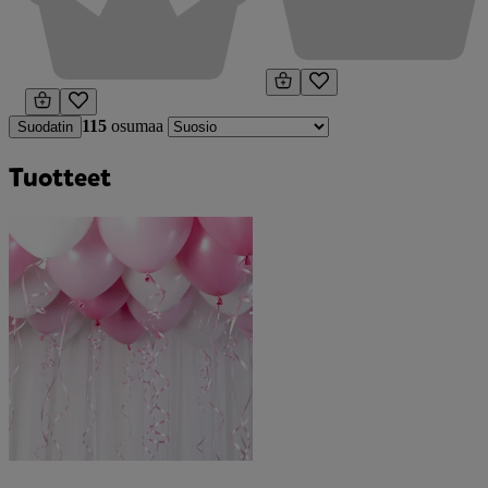
115
osumaa
Suodatin
Tuotteet