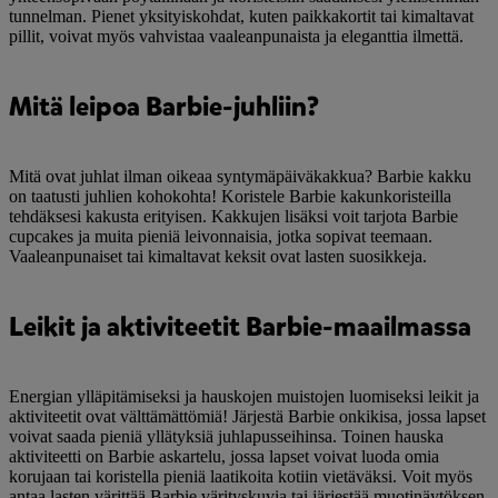
tunnelman. Pienet yksityiskohdat, kuten paikkakortit tai kimaltavat
pillit, voivat myös vahvistaa vaaleanpunaista ja eleganttia ilmettä.
Mitä leipoa Barbie-juhliin?
Mitä ovat juhlat ilman oikeaa syntymäpäiväkakkua? Barbie kakku
on taatusti juhlien kohokohta! Koristele Barbie kakunkoristeilla
tehdäksesi kakusta erityisen. Kakkujen lisäksi voit tarjota Barbie
cupcakes ja muita pieniä leivonnaisia, jotka sopivat teemaan.
Vaaleanpunaiset tai kimaltavat keksit ovat lasten suosikkeja.
Leikit ja aktiviteetit Barbie-maailmassa
Energian ylläpitämiseksi ja hauskojen muistojen luomiseksi leikit ja
aktiviteetit ovat välttämättömiä! Järjestä Barbie onkikisa, jossa lapset
voivat saada pieniä yllätyksiä juhlapusseihinsa. Toinen hauska
aktiviteetti on Barbie askartelu, jossa lapset voivat luoda omia
korujaan tai koristella pieniä laatikoita kotiin vietäväksi. Voit myös
antaa lasten värittää Barbie värityskuvia tai järjestää muotinäytöksen,