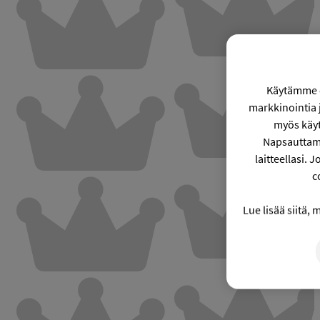
Käytämme co
markkinointia
myös käyt
Napsauttama
laitteellasi. 
c
Lue lisää siitä,