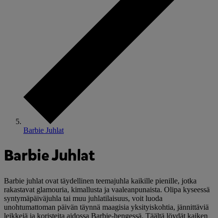
Barbie Juhlat
Barbie Juhlat
Barbie juhlat ovat täydellinen teemajuhla kaikille pienille, jotka
rakastavat glamouria, kimallusta ja vaaleanpunaista. Olipa kyseessä
syntymäpäiväjuhla tai muu juhlatilaisuus, voit luoda
unohtumattoman päivän täynnä maagisia yksityiskohtia, jännittäviä
leikkejä ja koristeita aidossa Barbie-hengessä. Täältä löydät kaiken