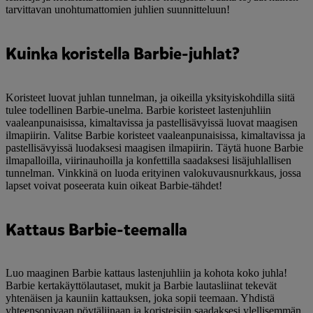
tarvittavan unohtumattomien juhlien suunnitteluun!
Kuinka koristella Barbie-juhlat?
Koristeet luovat juhlan tunnelman, ja oikeilla yksityiskohdilla siitä
tulee todellinen Barbie-unelma. Barbie koristeet lastenjuhliin
vaaleanpunaisissa, kimaltavissa ja pastellisävyissä luovat maagisen
ilmapiirin. Valitse Barbie koristeet vaaleanpunaisissa, kimaltavissa ja
pastellisävyissä luodaksesi maagisen ilmapiirin. Täytä huone Barbie
ilmapalloilla, viirinauhoilla ja konfettilla saadaksesi lisäjuhlallisen
tunnelman. Vinkkinä on luoda erityinen valokuvausnurkkaus, jossa
lapset voivat poseerata kuin oikeat Barbie-tähdet!
Kattaus Barbie-teemalla
Luo maaginen Barbie kattaus lastenjuhliin ja kohota koko juhla!
Barbie kertakäyttölautaset, mukit ja Barbie lautasliinat tekevät
yhtenäisen ja kauniin kattauksen, joka sopii teemaan. Yhdistä
yhteensopivaan pöytäliinaan ja koristeisiin saadaksesi ylellisemmän