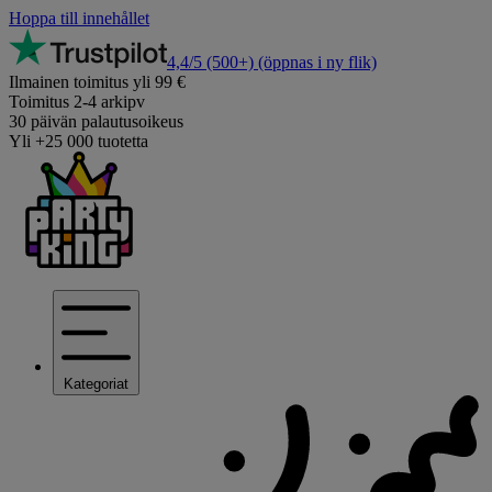
Hoppa till innehållet
4,4/5
(500+)
(öppnas i ny flik)
Ilmainen toimitus yli 99 €
Toimitus 2-4 arkipv
30 päivän palautusoikeus
Yli +25 000 tuotetta
Kategoriat