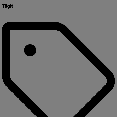
Tägit