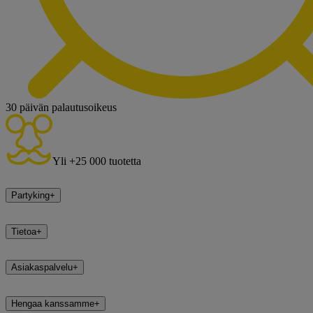
30 päivän palautusoikeus
Yli +25 000 tuotetta
Partyking
+
Tietoa
+
Asiakaspalvelu
+
Hengaa kanssamme
+