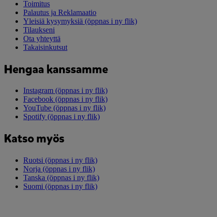
Toimitus
Palautus ja Reklamaatio
Yleisiä kysymyksiä
(öppnas i ny flik)
Tilaukseni
Ota yhteyttä
Takaisinkutsut
Hengaa kanssamme
Instagram
(öppnas i ny flik)
Facebook
(öppnas i ny flik)
YouTube
(öppnas i ny flik)
Spotify
(öppnas i ny flik)
Katso myös
Ruotsi
(öppnas i ny flik)
Norja
(öppnas i ny flik)
Tanska
(öppnas i ny flik)
Suomi
(öppnas i ny flik)