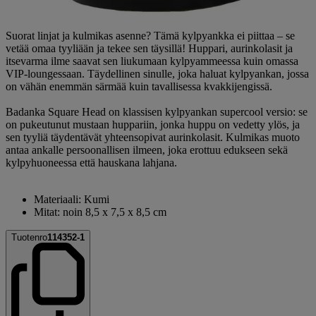
Suorat linjat ja kulmikas asenne? Tämä kylpyankka ei piittaa – se
vetää omaa tyyliään ja tekee sen täysillä! Huppari, aurinkolasit ja
itsevarma ilme saavat sen liukumaan kylpyammeessa kuin omassa
VIP-loungessaan. Täydellinen sinulle, joka haluat kylpyankan, jossa
on vähän enemmän särmää kuin tavallisessa kvakkijengissä.
Badanka Square Head on klassisen kylpyankan supercool versio: se
on pukeutunut mustaan huppariin, jonka huppu on vedetty ylös, ja
sen tyyliä täydentävät yhteensopivat aurinkolasit. Kulmikas muoto
antaa ankalle persoonallisen ilmeen, joka erottuu edukseen sekä
kylpyhuoneessa että hauskana lahjana.
Materiaali: Kumi
Mitat: noin 8,5 x 7,5 x 8,5 cm
Tuotenro
114352-1