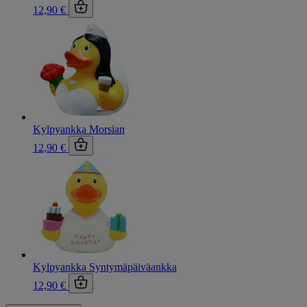
12,90 €
Kylpyankka Morsian
12,90 €
Kylpyankka Syntymäpäiväankka
12,90 €