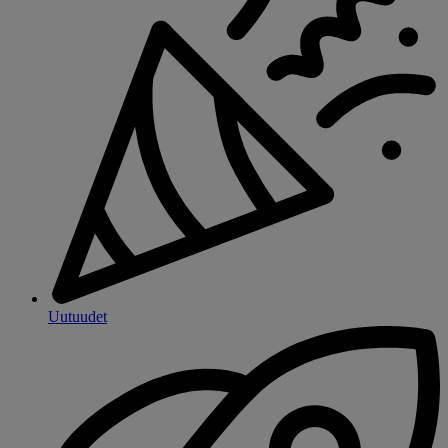
Uutuudet