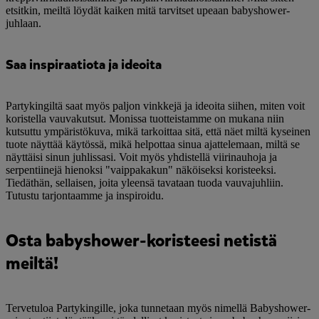
etsitkin, meiltä löydät kaiken mitä tarvitset upeaan babyshower-
juhlaan.
Saa inspiraatiota ja ideoita
Partykingiltä saat myös paljon vinkkejä ja ideoita siihen, miten voit
koristella vauvakutsut. Monissa tuotteistamme on mukana niin
kutsuttu ympäristökuva, mikä tarkoittaa sitä, että näet miltä kyseinen
tuote näyttää käytössä, mikä helpottaa sinua ajattelemaan, miltä se
näyttäisi sinun juhlissasi. Voit myös yhdistellä viirinauhoja ja
serpentiinejä hienoksi "vaippakakun" näköiseksi koristeeksi.
Tiedäthän, sellaisen, joita yleensä tavataan tuoda vauvajuhliin.
Tutustu tarjontaamme ja inspiroidu.
Osta babyshower-koristeesi netistä
meiltä!
Tervetuloa Partykingille, joka tunnetaan myös nimellä Babyshower-