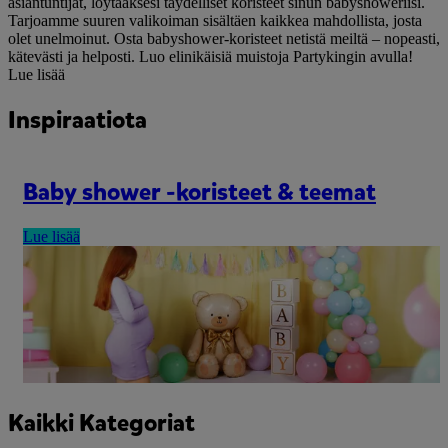
asiantuntijat, löytääksesi täydelliset koristeet sinun babyshoweriisi.
Tarjoamme suuren valikoiman sisältäen kaikkea mahdollista, josta
olet unelmoinut. Osta babyshower-koristeet netistä meiltä – nopeasti,
kätevästi ja helposti. Luo elinikäisiä muistoja Partykingin avulla!
Lue lisää
Inspiraatiota
Baby shower -koristeet & teemat
Lue lisää
Kaikki Kategoriat