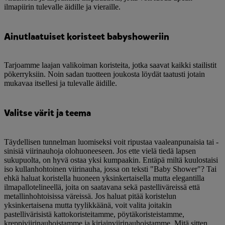
ilmapiirin tulevalle äidille ja vieraille.
Ainutlaatuiset koristeet babyshoweriin
Tarjoamme laajan valikoiman koristeita, jotka saavat kaikki stailistit
pökerryksiin. Noin sadan tuotteen joukosta löydät taatusti jotain
mukavaa itsellesi ja tulevalle äidille.
Valitse värit ja teema
Täydellisen tunnelman luomiseksi voit ripustaa vaaleanpunaisia tai -
sinisiä viirinauhoja olohuoneeseen. Jos ette vielä tiedä lapsen
sukupuolta, on hyvä ostaa yksi kumpaakin. Entäpä miltä kuulostaisi
iso kullanhohtoinen viirinauha, jossa on teksti "Baby Shower"? Tai
ehkä haluat koristella huoneen yksinkertaisella mutta elegantilla
ilmapallotelineellä, joita on saatavana sekä pastelliväreissä että
metallinhohtoisissa väreissä. Jos haluat pitää koristelun
yksinkertaisena mutta tyylikkäänä, voit valita joitakin
pastellivärisistä kattokoristeitamme, pöytäkoristeistamme,
kreppiviirinauhoistamme ja kirjainviirinauhoistamme. Mitä sitten