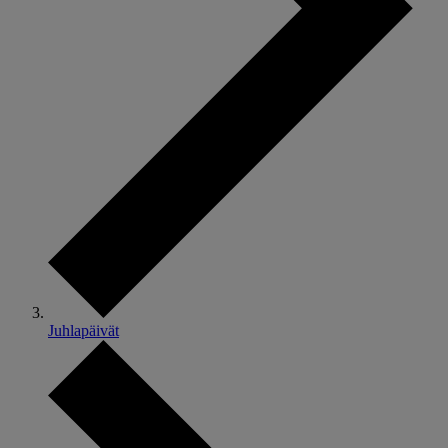
Juhlapäivät