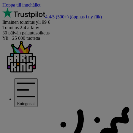
Hoppa till innehållet
4,4/5
(500+)
(öppnas i ny flik)
Ilmainen toimitus yli 99 €
Toimitus 2-4 arkipv
30 päivän palautusoikeus
Yli +25 000 tuotetta
Kategoriat