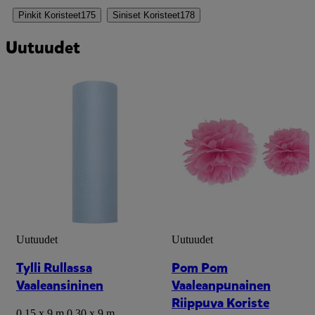
Pinkit Koristeet
175
Siniset Koristeet
178
Uutuudet
Uutuudet
Uutuudet
Tylli Rullassa
Pom Pom
Vaaleansininen
Vaaleanpunainen
Riippuva Koriste
0,15 x 9 m
,
0,30 x 9 m