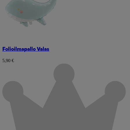
Folioilmapallo Valas
5,90 €