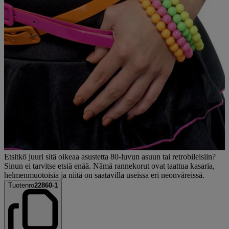
Etsitkö juuri sitä oikeaa asustetta 80-luvun asuun tai retrobileisiin?
Sinun ei tarvitse etsiä enää. Nämä rannekorut ovat taattua kasaria,
helmenmuotoisia ja niitä on saatavilla useissa eri neonväreissä.
Tuotenro
22860-1