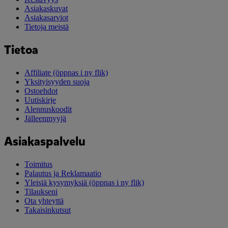
Asiakaskuvat
Asiakasarviot
Tietoja meistä
Tietoa
Affiliate
(öppnas i ny flik)
Yksityisyyden suoja
Ostoehdot
Uutiskirje
Alennuskoodit
Jälleenmyyjä
Asiakaspalvelu
Toimitus
Palautus ja Reklamaatio
Yleisiä kysymyksiä
(öppnas i ny flik)
Tilaukseni
Ota yhteyttä
Takaisinkutsut