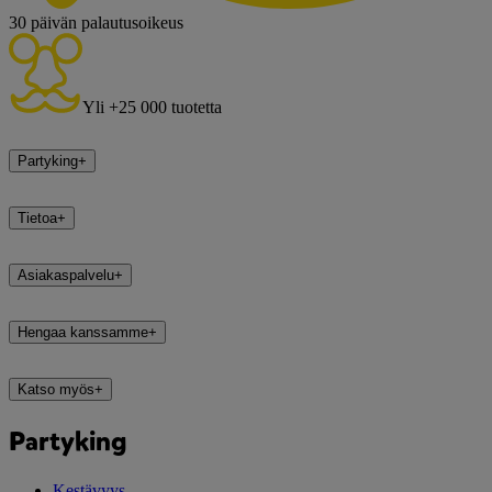
30 päivän palautusoikeus
Yli +25 000 tuotetta
Partyking
+
Tietoa
+
Asiakaspalvelu
+
Hengaa kanssamme
+
Katso myös
+
Partyking
Kestävyys