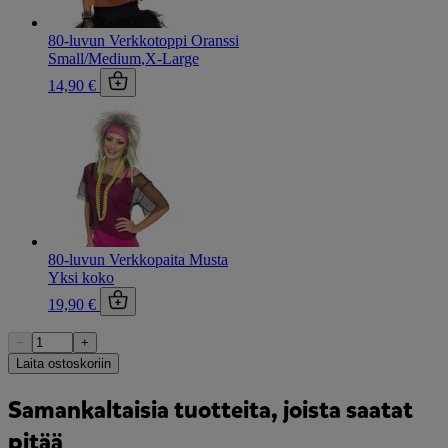
80-luvun Verkkotoppi Oranssi
Small/Medium
,
X-Large
14,90 €
80-luvun Verkkopaita Musta
Yksi koko
19,90 €
−
+
Laita ostoskoriin
Samankaltaisia tuotteita, joista saatat
pitää