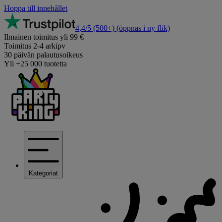
Hoppa till innehållet
4,4/5
(500+)
(öppnas i ny flik)
Ilmainen toimitus yli 99 €
Toimitus 2-4 arkipv
30 päivän palautusoikeus
Yli +25 000 tuotetta
Kategoriat