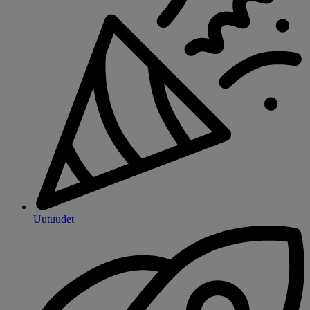
Uutuudet