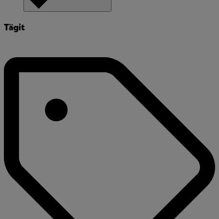
Tägit