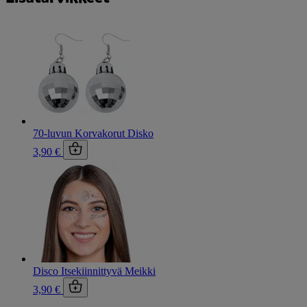
70-luvun Korvakorut Disko
3,90 €
Disco Itsekiinnittyvä Meikki
3,90 €