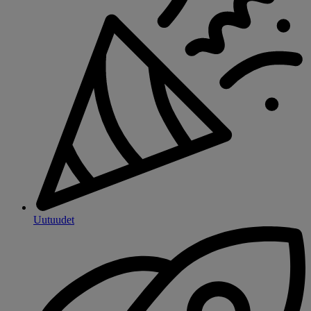
Uutuudet