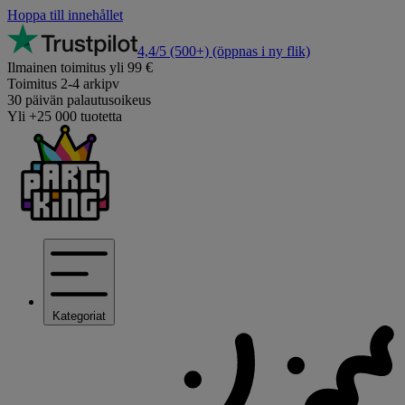
Hoppa till innehållet
4,4/5
(500+)
(öppnas i ny flik)
Ilmainen toimitus yli 99 €
Toimitus 2-4 arkipv
30 päivän palautusoikeus
Yli +25 000 tuotetta
Kategoriat