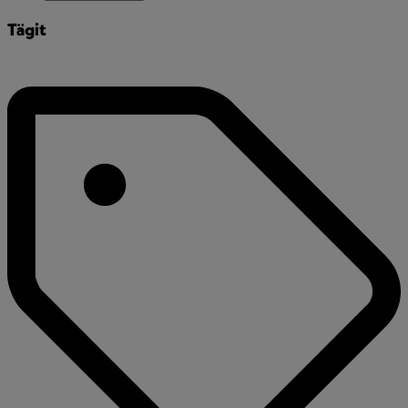
Tägit