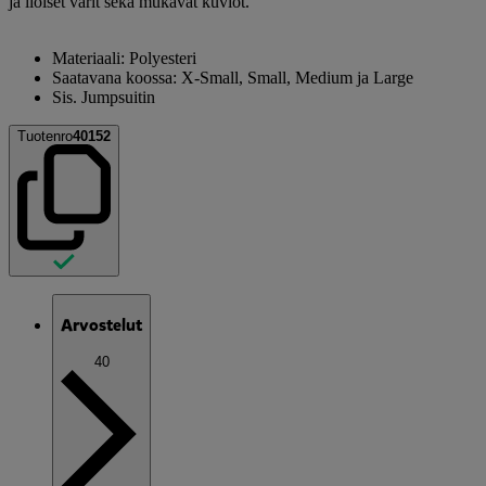
ja iloiset värit sekä mukavat kuviot.
Materiaali: Polyesteri
Saatavana koossa: X-Small, Small, Medium ja Large
Sis. Jumpsuitin
Tuotenro
40152
Arvostelut
40