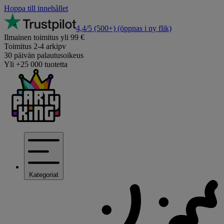
Hoppa till innehållet
4,4/5
(500+)
(öppnas i ny flik)
Ilmainen toimitus yli 99 €
Toimitus 2-4 arkipv
30 päivän palautusoikeus
Yli +25 000 tuotetta
Kategoriat