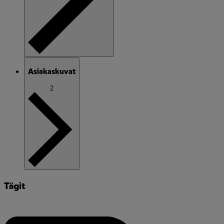
Asiakaskuvat
2
Tägit