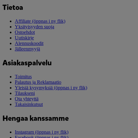
Tietoa
Affiliate
(öppnas i ny flik)
Yksityisyyden suoja
Ostoehdot
Uutiskirje
Alennuskoodit
Jälleenmyyjä
Asiakaspalvelu
Toimitus
Palautus ja Reklamaatio
Yleisiä kysymyksiä
(öppnas i ny flik)
Tilaukseni
Ota yhteyttä
Takaisinkutsut
Hengaa kanssamme
Instagram
(öppnas i ny flik)
Facebook
(öppnas i ny flik)