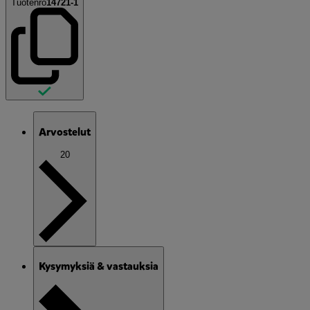
Tuotenro
14721-1
Arvostelut
20
Kysymyksiä & vastauksia