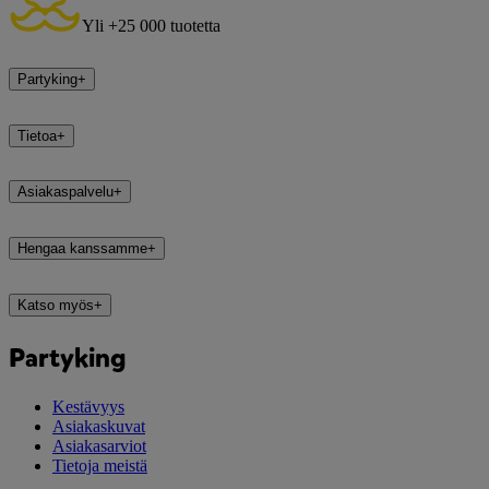
Yli +25 000 tuotetta
Partyking
+
Tietoa
+
Asiakaspalvelu
+
Hengaa kanssamme
+
Katso myös
+
Partyking
Kestävyys
Asiakaskuvat
Asiakasarviot
Tietoja meistä