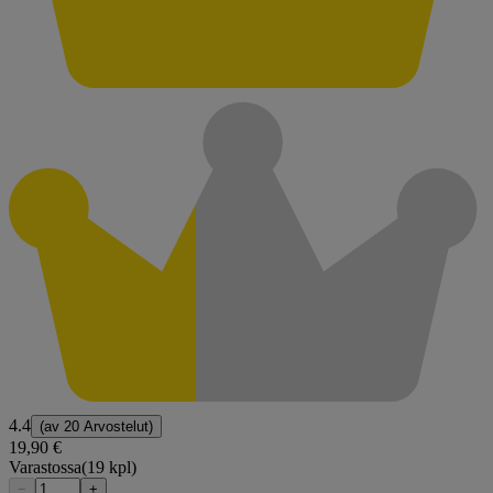
4.4
(av
20 Arvostelut
)
19,90 €
Varastossa
(19 kpl)
−
+