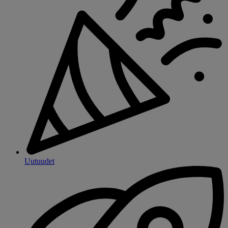
Uutuudet