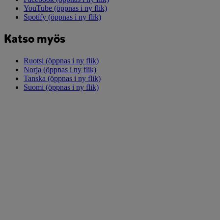
YouTube
(öppnas i ny flik)
Spotify
(öppnas i ny flik)
Katso myös
Ruotsi
(öppnas i ny flik)
Norja
(öppnas i ny flik)
Tanska
(öppnas i ny flik)
Suomi
(öppnas i ny flik)