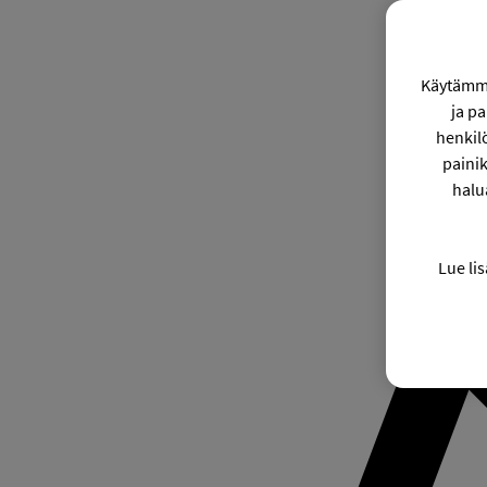
Käytämme
ja p
henkil
painik
halu
Lue lis