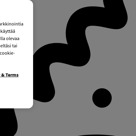
arkkinointia
käyttää
lla olevaa
ltäsi tai
 cookie-
y & Terms