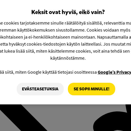
Keksit ovat hyviä, eikö vain?
 cookies tarjotaksemme sinulle räätälöityä sisältöä, relevanttia m
aremman käyttökokemuksen sivustollamme. Cookies voidaan myös 
ökohtaiseen ja ei-henkilökohtaiseen mainontaan. Napsauttamalla a
etta hyväksyt cookies-tiedostojen käytön laitteellasi. Jos muutat mie
at lukea lisää siitä, miten käsittelemme cookies, voit aina tehdä sen
käytännöstämme.
ää siitä, miten Google käyttää tietojasi osoitteessa
Google’s Privac
EVÄSTEASETUKSIA
SE SOPII MINULLE!