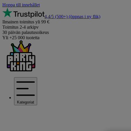
Hoppa till innehållet
4,4/5
(500+)
(öppnas i ny flik)
Ilmainen toimitus yli 99 €
Toimitus 2-4 arkipv
30 päivän palautusoikeus
Yli +25 000 tuotetta
Kategoriat