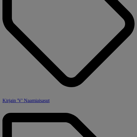
Kirjain 'V' Naamiaisasut