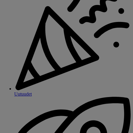
Uutuudet