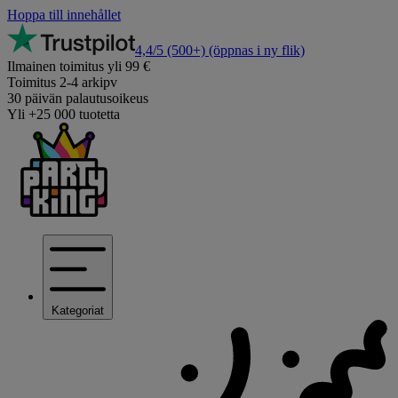
Hoppa till innehållet
4,4/5
(500+)
(öppnas i ny flik)
Ilmainen toimitus yli 99 €
Toimitus 2-4 arkipv
30 päivän palautusoikeus
Yli +25 000 tuotetta
Kategoriat