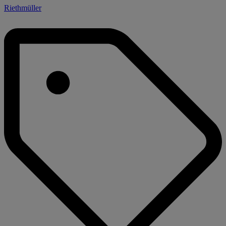
Riethmüller