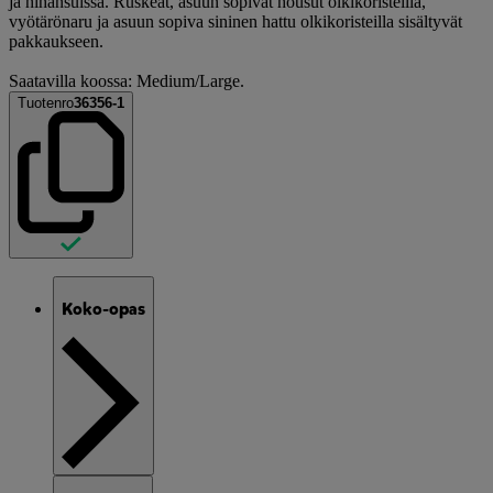
ja hihansuissa. Ruskeat, asuun sopivat housut olkikoristeilla,
vyötärönaru ja asuun sopiva sininen hattu olkikoristeilla sisältyvät
pakkaukseen.
Saatavilla koossa: Medium/Large.
Tuotenro
36356-1
Koko-opas