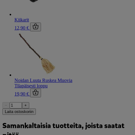
Kiikarit
12,90 €
Noidan Luuta Ruskea Muovia
Tilapäisesti loppu
19,90 €
−
+
Laita ostoskoriin
Samankaltaisia tuotteita, joista saatat