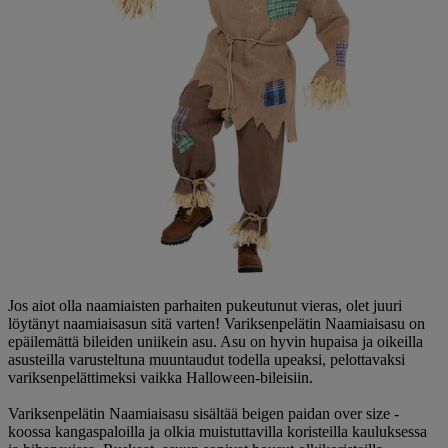
Jos aiot olla naamiaisten parhaiten pukeutunut vieras, olet juuri
löytänyt naamiaisasun sitä varten! Variksenpelätin Naamiaisasu on
epäilemättä bileiden uniikein asu. Asu on hyvin hupaisa ja oikeilla
asusteilla varusteltuna muuntaudut todella upeaksi, pelottavaksi
variksenpelättimeksi vaikka Halloween-bileisiin.
Variksenpelätin Naamiaisasu sisältää beigen paidan over size -
koossa kangaspaloilla ja olkia muistuttavilla koristeilla kauluksessa