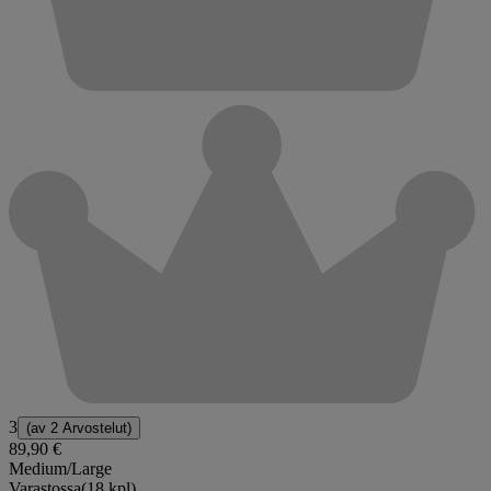
3
(av
2 Arvostelut
)
89,90 €
Medium/Large
Varastossa
(18 kpl)