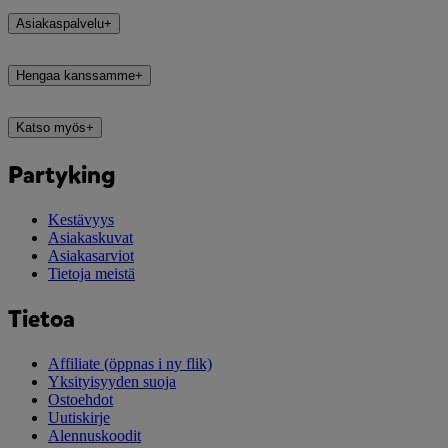
Asiakaspalvelu
+
Hengaa kanssamme
+
Katso myös
+
Partyking
Kestävyys
Asiakaskuvat
Asiakasarviot
Tietoja meistä
Tietoa
Affiliate
(öppnas i ny flik)
Yksityisyyden suoja
Ostoehdot
Uutiskirje
Alennuskoodit