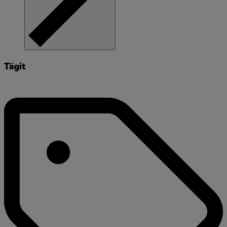
Tägit