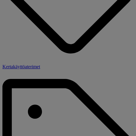
Kertakäyttöaterimet