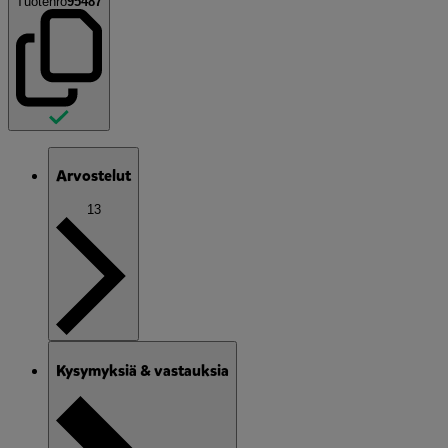
Tuotenro
95487
Arvostelut
13
Kysymyksiä & vastauksia