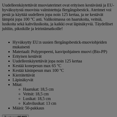
Uudelleenkäytettävät muoviaterimet ovat erityisen kestävästä ja EU-
hyväksytystä muovista valmistettuja flergångsbestick. Aterimet voi
pestä ja käyttää uudelleen jopa noin 125 kertaa, ja ne kestävät
lämpöä jopa 100 °C asti. Valikoimassa on haarukoita, veitsiä,
lusikoita sekä kahvilusikoita, ja kaikki ovat läpinäkyviä. Täydelliset
juhliin, piknikille ja leirintämatkoille!
Hyväksytty EU:n uusien flergångsbestick-muoviohjeiden
mukaisesti
Materiaali: Polypropeeni, kasvipohjainen muovi (Bio-PP)
Erityisen kestävät
Uudelleenkäytettävät jopa noin 125 kertaa
Kestää konepesun max 65 °C
Kestää käsinpesun max 100 °C
Kierrätettävät
Läpinäkyvät
Mitat:
Haarukat: 18,5 cm
Veitsit: 18,5 cm
Lusikat: 18,5 cm
Kahvilusikat: 13 cm
Määrä: 50-pakkaus