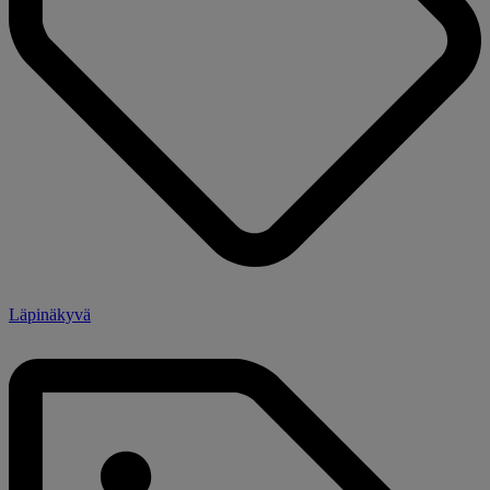
Läpinäkyvä