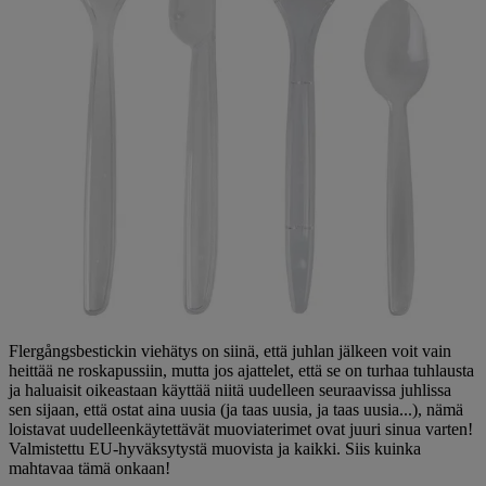
Flergångsbestickin viehätys on siinä, että juhlan jälkeen voit vain
heittää ne roskapussiin, mutta jos ajattelet, että se on turhaa tuhlausta
ja haluaisit oikeastaan käyttää niitä uudelleen seuraavissa juhlissa
sen sijaan, että ostat aina uusia (ja taas uusia, ja taas uusia...), nämä
loistavat uudelleenkäytettävät muoviaterimet ovat juuri sinua varten!
Valmistettu EU-hyväksytystä muovista ja kaikki. Siis kuinka
mahtavaa tämä onkaan!