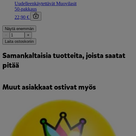
Uudelleenkäytettävät Muovilasit
50-pakkaus
22,90 €
Näytä enemmän
−
+
Laita ostoskoriin
Samankaltaisia tuotteita, joista saatat
pitää
Muut asiakkaat ostivat myös