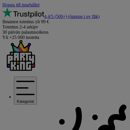
Hoppa till innehållet
4,4/5
(500+)
(öppnas i ny flik)
Ilmainen toimitus yli 99 €
Toimitus 2-4 arkipv
30 päivän palautusoikeus
Yli +25 000 tuotetta
Kategoriat