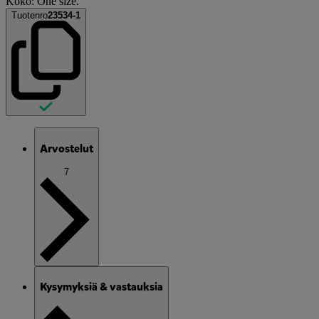
Koko: One size.
Tuotenro
23534-1
Arvostelut
7
Kysymyksiä & vastauksia