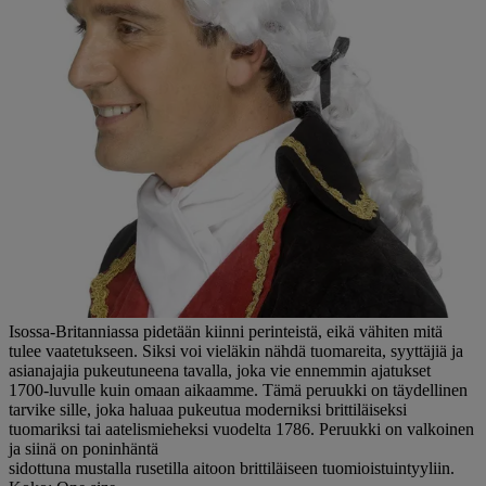
Isossa-Britanniassa pidetään kiinni perinteistä, eikä vähiten mitä
tulee vaatetukseen. Siksi voi vieläkin nähdä tuomareita, syyttäjiä ja
asianajajia pukeutuneena tavalla, joka vie ennemmin ajatukset
1700-luvulle kuin omaan aikaamme. Tämä peruukki on täydellinen
tarvike sille, joka haluaa pukeutua moderniksi brittiläiseksi
tuomariksi tai aatelismieheksi vuodelta 1786. Peruukki on valkoinen
ja siinä on poninhäntä
sidottuna mustalla rusetilla aitoon brittiläiseen tuomioistuintyyliin.