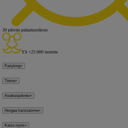
30 päivän palautusoikeus
Yli +25 000 tuotetta
Partyking
+
Tietoa
+
Asiakaspalvelu
+
Hengaa kanssamme
+
Katso myös
+