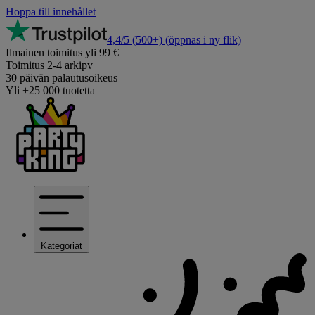
Hoppa till innehållet
4,4/5
(500+)
(öppnas i ny flik)
Ilmainen toimitus yli 99 €
Toimitus 2-4 arkipv
30 päivän palautusoikeus
Yli +25 000 tuotetta
Kategoriat