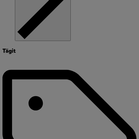
Tägit