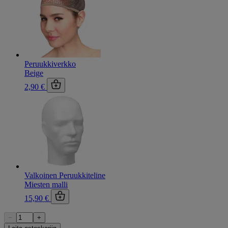
Peruukkiverkko
Beige
2,90 €
Valkoinen Peruukkiteline
Miesten malli
15,90 €
−
+