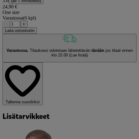
3.6
(av
7 Arvostelut
)
24,90 €
One size
Varastossa
(6 kpl)
−
+
Laita ostoskoriin
Varastossa.
Tilauksesi odotetaan lähetettävän
tänään
jos tilaat ennen
klo 15.00
(Lue lisää)
Tallenna suosikiksi
Lisätarvikkeet