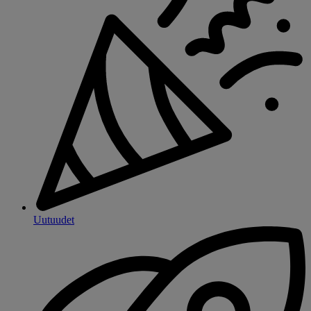
Uutuudet