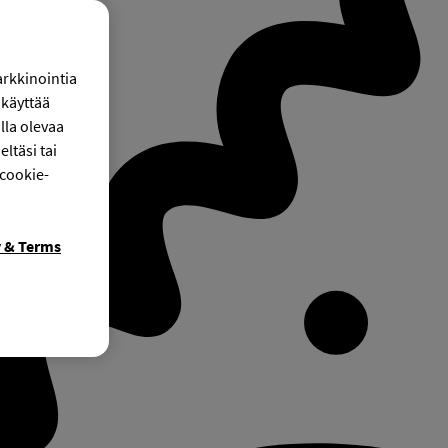
arkkinointia
käyttää
lla olevaa
ltäsi tai
 cookie-
y & Terms