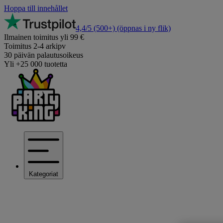
Hoppa till innehållet
4,4/5
(500+)
(öppnas i ny flik)
Ilmainen toimitus yli 99 €
Toimitus 2-4 arkipv
30 päivän palautusoikeus
Yli +25 000 tuotetta
Kategoriat