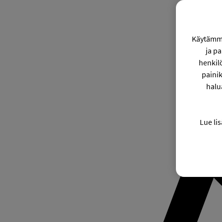
Käytämme
ja p
henkil
painik
halu
Lue lis