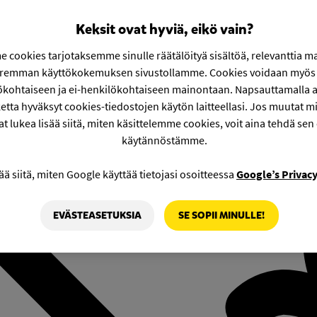
Keksit ovat hyviä, eikö vain?
 cookies tarjotaksemme sinulle räätälöityä sisältöä, relevanttia m
aremman käyttökokemuksen sivustollamme. Cookies voidaan myös 
ökohtaiseen ja ei-henkilökohtaiseen mainontaan. Napsauttamalla a
etta hyväksyt cookies-tiedostojen käytön laitteellasi. Jos muutat mie
at lukea lisää siitä, miten käsittelemme cookies, voit aina tehdä sen
käytännöstämme.
ää siitä, miten Google käyttää tietojasi osoitteessa
Google’s Privac
EVÄSTEASETUKSIA
SE SOPII MINULLE!