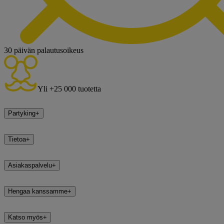
30 päivän palautusoikeus
Yli +25 000 tuotetta
Partyking
+
Tietoa
+
Asiakaspalvelu
+
Hengaa kanssamme
+
Katso myös
+