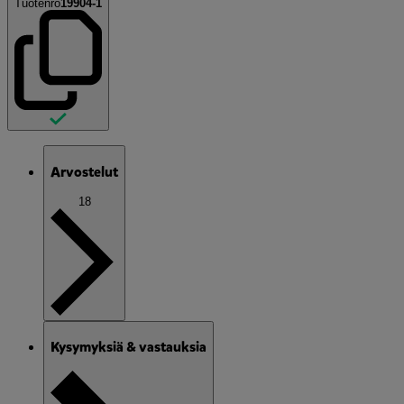
Tuotenro
19904-1
Arvostelut
18
Kysymyksiä & vastauksia