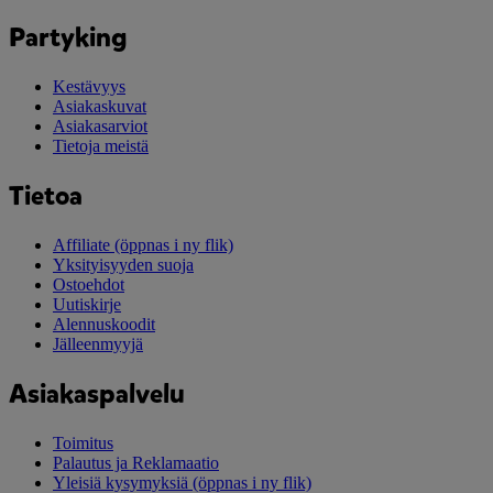
Partyking
Kestävyys
Asiakaskuvat
Asiakasarviot
Tietoja meistä
Tietoa
Affiliate
(öppnas i ny flik)
Yksityisyyden suoja
Ostoehdot
Uutiskirje
Alennuskoodit
Jälleenmyyjä
Asiakaspalvelu
Toimitus
Palautus ja Reklamaatio
Yleisiä kysymyksiä
(öppnas i ny flik)