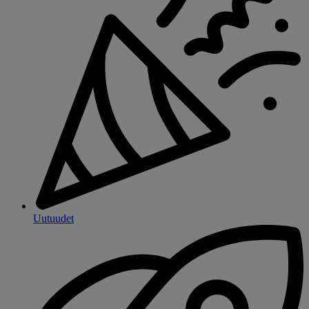
Uutuudet