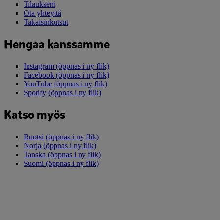
Tilaukseni
Ota yhteyttä
Takaisinkutsut
Hengaa kanssamme
Instagram
(öppnas i ny flik)
Facebook
(öppnas i ny flik)
YouTube
(öppnas i ny flik)
Spotify
(öppnas i ny flik)
Katso myös
Ruotsi
(öppnas i ny flik)
Norja
(öppnas i ny flik)
Tanska
(öppnas i ny flik)
Suomi
(öppnas i ny flik)