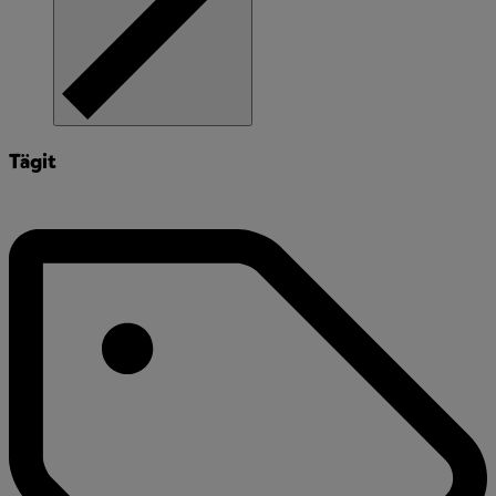
Tägit