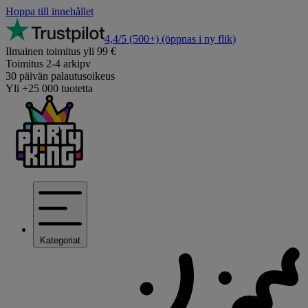
Hoppa till innehållet
4,4/5
(500+)
(öppnas i ny flik)
Ilmainen toimitus yli 99 €
Toimitus 2-4 arkipv
30 päivän palautusoikeus
Yli +25 000 tuotetta
Kategoriat