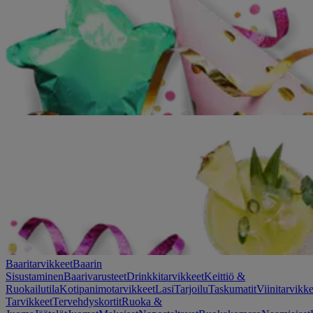
Baaritarvikkeet
Baarin
Sisustaminen
Baarivarusteet
Drinkkitarvikkeet
Keittiö &
Ruokailutila
Kotipanimotarvikkeet
Lasi
Tarjoilu
Taskumatit
Viinitarvikke
Tarvikkeet
Tervehdyskortit
Ruoka &