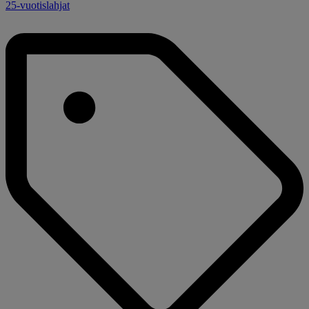
25-vuotislahjat