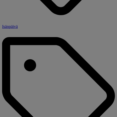
Isänpäivä