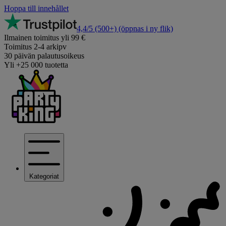
Hoppa till innehållet
4,4/5
(500+)
(öppnas i ny flik)
Ilmainen toimitus yli 99 €
Toimitus 2-4 arkipv
30 päivän palautusoikeus
Yli +25 000 tuotetta
Kategoriat