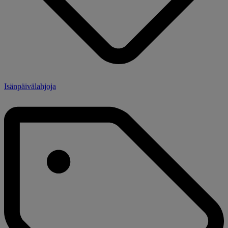
Isänpäivälahjoja