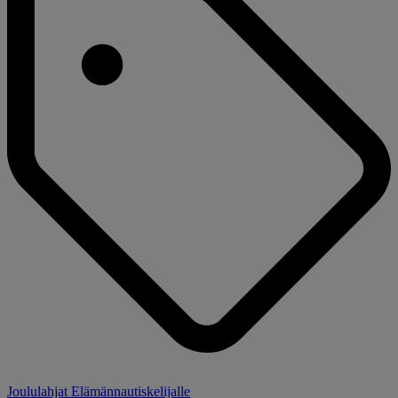
Joululahjat Elämännautiskelijalle