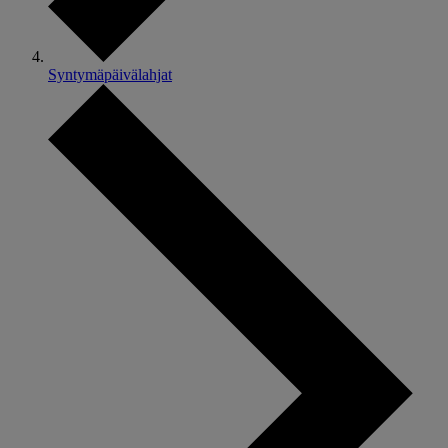
Syntymäpäivälahjat