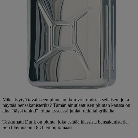
Miksi tyytyä tavalliseen pluntaan, kun voit omistaa sellaisen, joka
näyttää bensakanisterilta? Tämän ainutlaatuisen pluntan kanssa on
aina "täysi tankki", olipa kyseessä juhlat, retki tai grillailta.
Taskumatti Dunk on plunta, joka esittää klassista bensakanisteria.
Sen tilavuus on 18 cl lempijuomaasi.