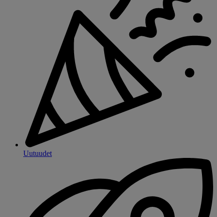
Uutuudet