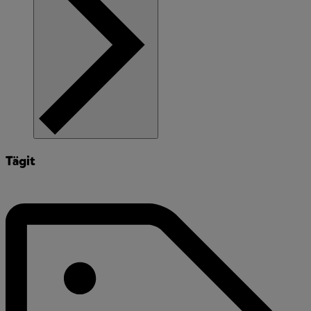
Tägit