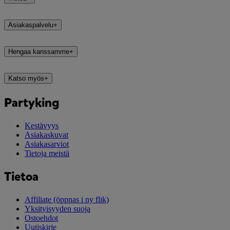
Asiakaspalvelu
+
Hengaa kanssamme
+
Katso myös
+
Partyking
Kestävyys
Asiakaskuvat
Asiakasarviot
Tietoja meistä
Tietoa
Affiliate
(öppnas i ny flik)
Yksityisyyden suoja
Ostoehdot
Uutiskirje