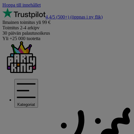
Hoppa till innehållet
4,4/5
(500+)
(öppnas i ny flik)
Ilmainen toimitus yli 99 €
Toimitus 2-4 arkipv
30 päivän palautusoikeus
Yli +25 000 tuotetta
Kategoriat