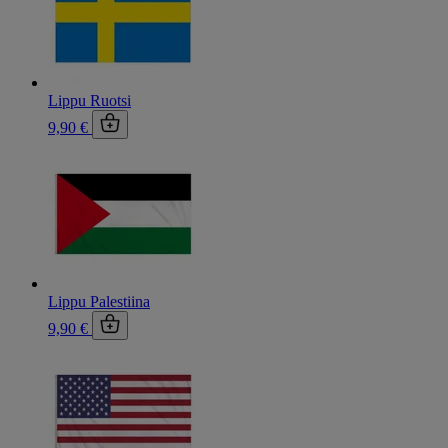
Lippu Ruotsi
9,90 €
Lippu Palestiina
9,90 €