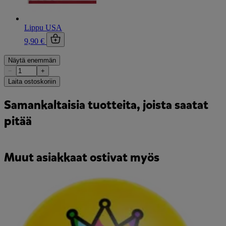
Lippu USA
9,90 €
Näytä enemmän
−
+
Laita ostoskoriin
Samankaltaisia tuotteita, joista saatat
pitää
Muut asiakkaat ostivat myös