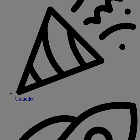
Uutuudet