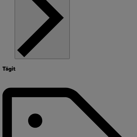
Tägit