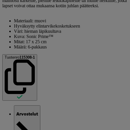
mainiosti karkeille, pienille leikkikapineille tai muille herkuille, jotka
lapset voivat ottaa mukaansa kotiin juhlan päätteeksi.
Materiaali: muovi
Hyväksytty elintarvikekosketukseen
Väri: hieman läpikuultava
Kuva: Sonic Prime™
Mitat: 17 x 25 cm
Määrä: 6-pakkaus
Tuotenro
115308-1
Arvostelut