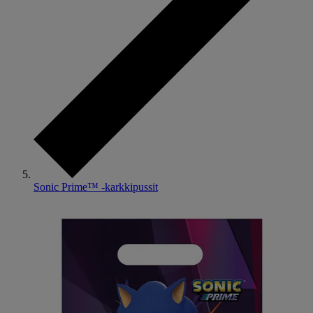
Sonic Prime™ -karkkipussit