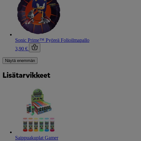
Sonic Prime™ Pyöreä Folioilmapallo
3,90 €
Näytä enemmän
Lisätarvikkeet
Saippuakuplat Gamer