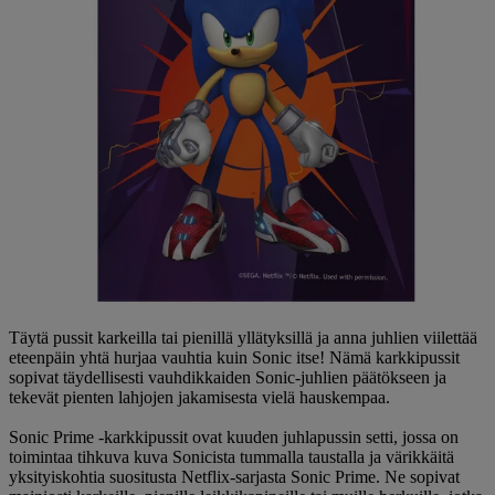
Täytä pussit karkeilla tai pienillä yllätyksillä ja anna juhlien viilettää
eteenpäin yhtä hurjaa vauhtia kuin Sonic itse! Nämä karkkipussit
sopivat täydellisesti vauhdikkaiden Sonic-juhlien päätökseen ja
tekevät pienten lahjojen jakamisesta vielä hauskempaa.
Sonic Prime -karkkipussit ovat kuuden juhlapussin setti, jossa on
toimintaa tihkuva kuva Sonicista tummalla taustalla ja värikkäitä
yksityiskohtia suositusta Netflix-sarjasta Sonic Prime. Ne sopivat