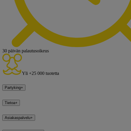
30 päivän palautusoikeus
Yli +25 000 tuotetta
Partyking
+
Tietoa
+
Asiakaspalvelu
+