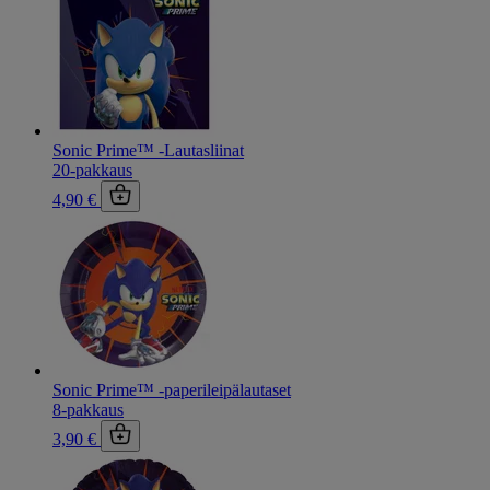
Sonic Prime™ -Lautasliinat
20-pakkaus
4,90 €
Sonic Prime™ -paperileipälautaset
8-pakkaus
3,90 €