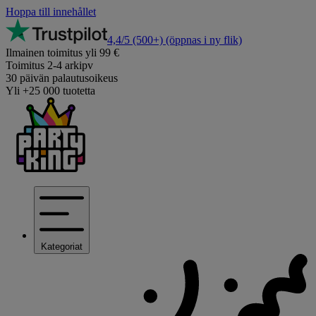
Hoppa till innehållet
4,4/5
(500+)
(öppnas i ny flik)
Ilmainen toimitus yli 99 €
Toimitus 2-4 arkipv
30 päivän palautusoikeus
Yli +25 000 tuotetta
Kategoriat