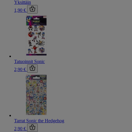
Yksittäin
1,90 €
Tatuoinnit Sonic
2,90 €
Tarrat Sonic the Hedgehog
2,90 €