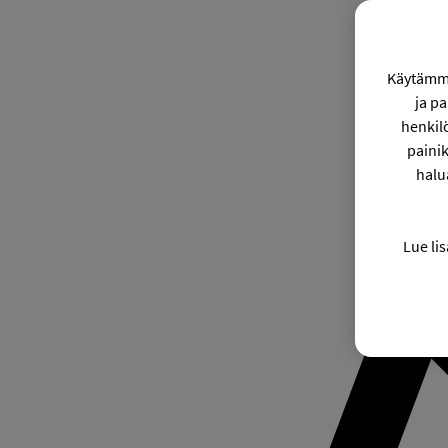
Käytämme
ja p
henkil
painik
halu
Lue lis