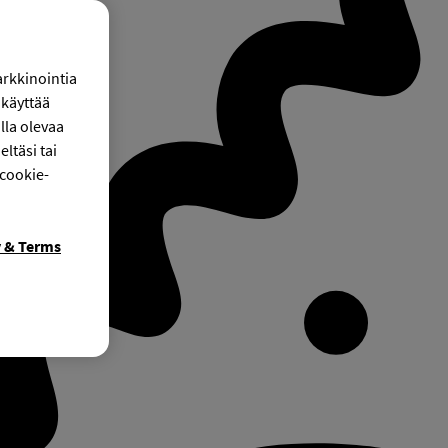
arkkinointia
käyttää
lla olevaa
ltäsi tai
 cookie-
y & Terms