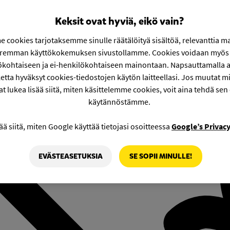
Keksit ovat hyviä, eikö vain?
 cookies tarjotaksemme sinulle räätälöityä sisältöä, relevanttia m
aremman käyttökokemuksen sivustollamme. Cookies voidaan myös 
ökohtaiseen ja ei-henkilökohtaiseen mainontaan. Napsauttamalla a
etta hyväksyt cookies-tiedostojen käytön laitteellasi. Jos muutat mie
at lukea lisää siitä, miten käsittelemme cookies, voit aina tehdä sen
käytännöstämme.
ää siitä, miten Google käyttää tietojasi osoitteessa
Google’s Privac
EVÄSTEASETUKSIA
SE SOPII MINULLE!