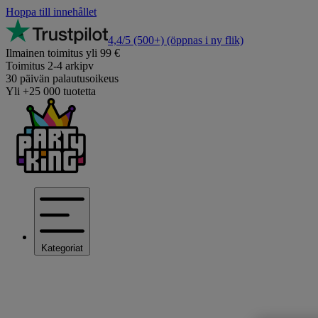
Hoppa till innehållet
4,4/5
(500+)
(öppnas i ny flik)
Ilmainen toimitus yli 99 €
Toimitus 2-4 arkipv
30 päivän palautusoikeus
Yli +25 000 tuotetta
Kategoriat