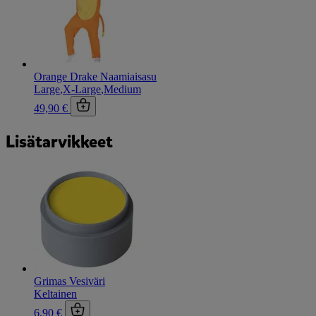
Orange Drake Naamiaisasu
Large
,
X-Large
,
Medium
49,90 €
Lisätarvikkeet
Grimas Vesiväri
Keltainen
6,90 €