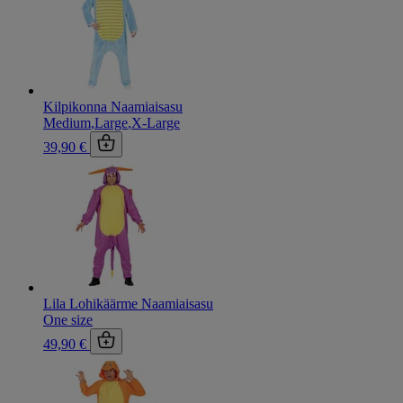
Kilpikonna Naamiaisasu
Medium
,
Large
,
X-Large
39,90 €
Lila Lohikäärme Naamiaisasu
One size
49,90 €