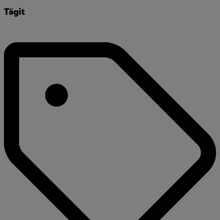
Tägit