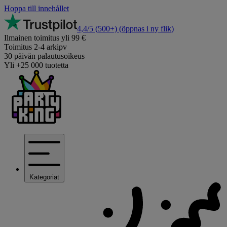
Hoppa till innehållet
4,4/5
(500+)
(öppnas i ny flik)
Ilmainen toimitus yli 99 €
Toimitus 2-4 arkipv
30 päivän palautusoikeus
Yli +25 000 tuotetta
Kategoriat