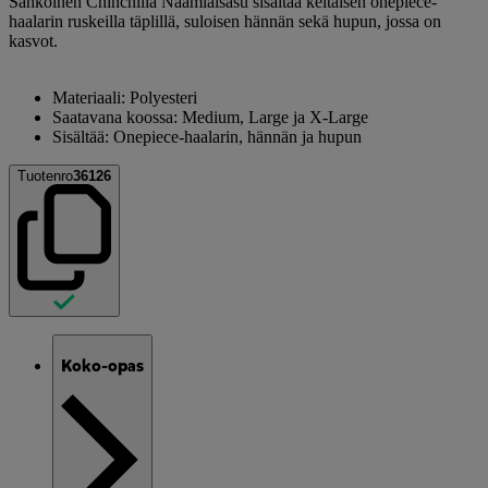
Sähköinen Chinchilla Naamiaisasu sisältää keltaisen onepiece-
haalarin ruskeilla täplillä, suloisen hännän sekä hupun, jossa on
kasvot.
Materiaali: Polyesteri
Saatavana koossa: Medium, Large ja X-Large
Sisältää: Onepiece-haalarin, hännän ja hupun
Tuotenro
36126
Koko-opas