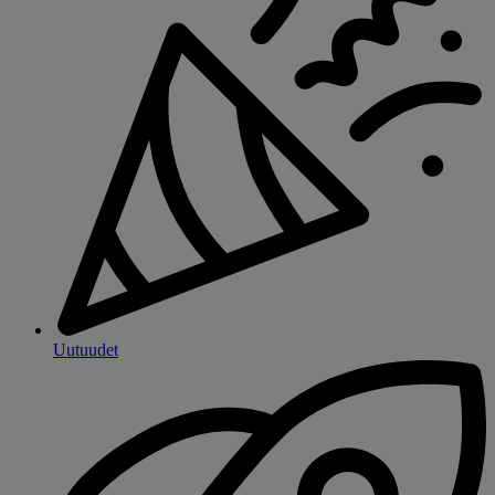
Uutuudet