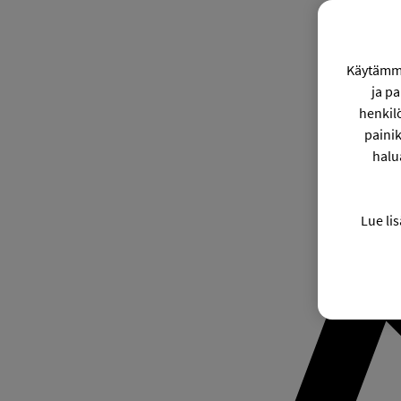
Käytämme
ja p
henkil
painik
halu
Lue lis