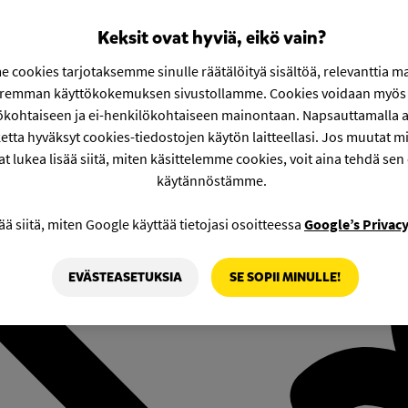
Keksit ovat hyviä, eikö vain?
 cookies tarjotaksemme sinulle räätälöityä sisältöä, relevanttia m
aremman käyttökokemuksen sivustollamme. Cookies voidaan myös 
ökohtaiseen ja ei-henkilökohtaiseen mainontaan. Napsauttamalla a
etta hyväksyt cookies-tiedostojen käytön laitteellasi. Jos muutat mie
at lukea lisää siitä, miten käsittelemme cookies, voit aina tehdä sen
käytännöstämme.
ää siitä, miten Google käyttää tietojasi osoitteessa
Google’s Privac
EVÄSTEASETUKSIA
SE SOPII MINULLE!