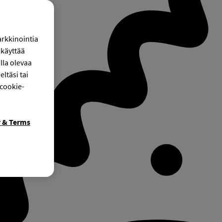
arkkinointia
käyttää
lla olevaa
ltäsi tai
 cookie-
y & Terms