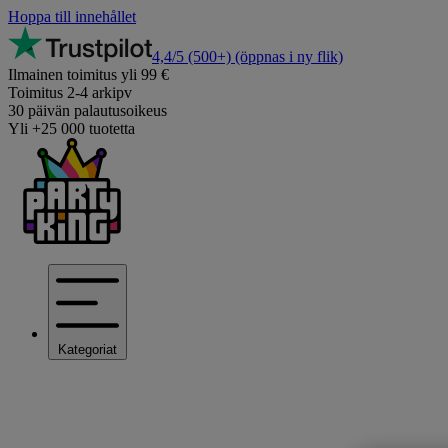
Hoppa till innehållet
4,4/5
(500+)
(öppnas i ny flik)
Ilmainen toimitus yli 99 €
Toimitus 2-4 arkipv
30 päivän palautusoikeus
Yli +25 000 tuotetta
Kategoriat