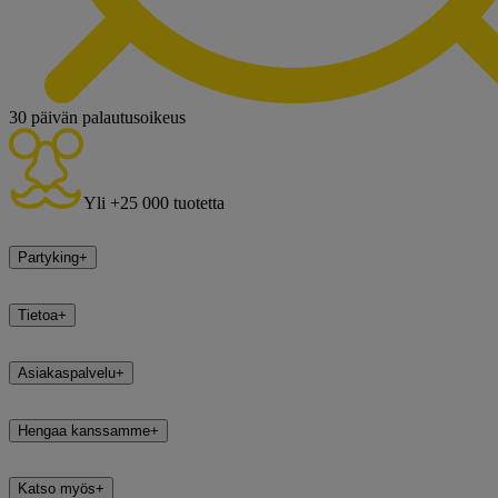
30 päivän palautusoikeus
Yli +25 000 tuotetta
Partyking
+
Tietoa
+
Asiakaspalvelu
+
Hengaa kanssamme
+
Katso myös
+