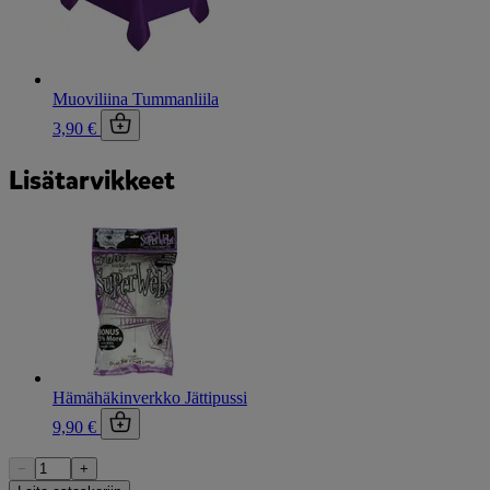
Muoviliina Tummanliila
3,90 €
Lisätarvikkeet
Hämähäkinverkko Jättipussi
9,90 €
−
+