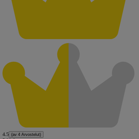
4.5
(av
4 Arvostelut
)