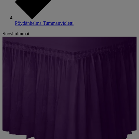
Pöydänhelma Tummanvioletti
Suosituimmat