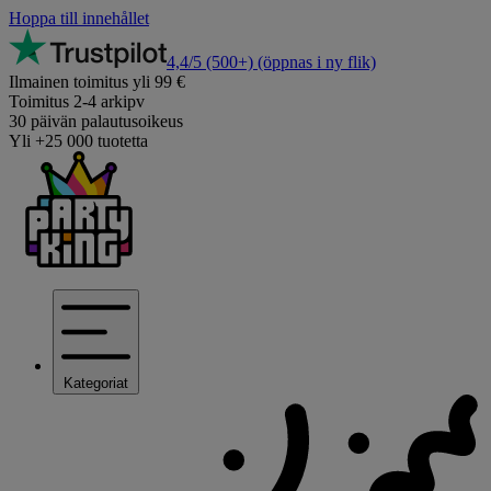
Hoppa till innehållet
4,4/5
(500+)
(öppnas i ny flik)
Ilmainen toimitus yli 99 €
Toimitus 2-4 arkipv
30 päivän palautusoikeus
Yli +25 000 tuotetta
Kategoriat