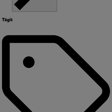
Tägit