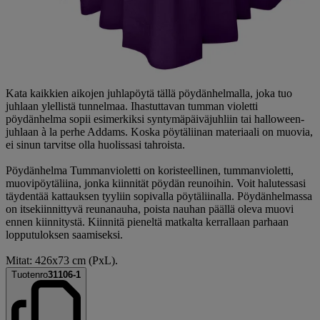
Kata kaikkien aikojen juhlapöytä tällä pöydänhelmalla, joka tuo
juhlaan ylellistä tunnelmaa. Ihastuttavan tumman violetti
pöydänhelma sopii esimerkiksi syntymäpäiväjuhliin tai halloween-
juhlaan à la perhe Addams. Koska pöytäliinan materiaali on muovia,
ei sinun tarvitse olla huolissasi tahroista.
Pöydänhelma Tummanvioletti on koristeellinen, tummanvioletti,
muovipöytäliina, jonka kiinnität pöydän reunoihin. Voit halutessasi
täydentää kattauksen tyyliin sopivalla pöytäliinalla. Pöydänhelmassa
on itsekiinnittyvä reunanauha, poista nauhan päällä oleva muovi
ennen kiinnitystä. Kiinnitä pieneltä matkalta kerrallaan parhaan
lopputuloksen saamiseksi.
Mitat: 426x73 cm (PxL).
Tuotenro
31106-1