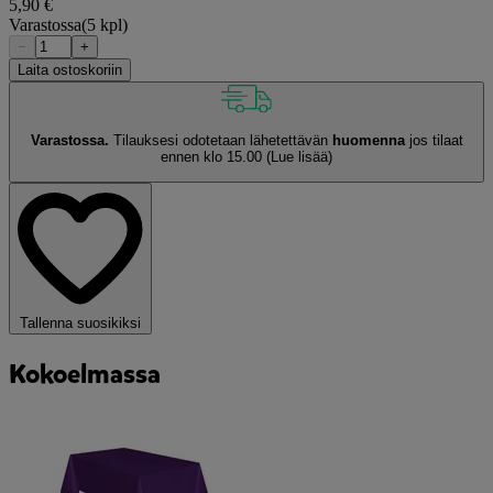
5,90 €
Varastossa
(5 kpl)
−
+
Laita ostoskoriin
Varastossa.
Tilauksesi odotetaan lähetettävän
huomenna
jos tilaat
ennen klo 15.00
(Lue lisää)
Tallenna suosikiksi
Kokoelmassa