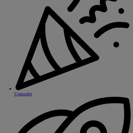
Uutuudet