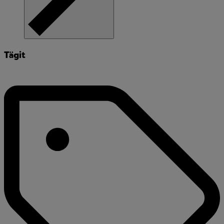
Tägit