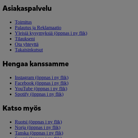
Asiakaspalvelu
Toimitus
Palautus ja Reklamaatio
Yleisiä kysymyksiä
(öppnas i ny flik)
Tilaukseni
Ota yhteyttä
Takaisinkutsut
Hengaa kanssamme
Instagram
(öppnas i ny flik)
Facebook
(öppnas i ny flik)
YouTube
(öppnas i ny flik)
Spotify
(öppnas i ny flik)
Katso myös
Ruotsi
(öppnas i ny flik)
Norja
(öppnas i ny flik)
Tanska
(öppnas i ny flik)