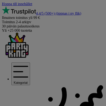
Hoppa till innehållet
4,4/5
(500+)
(öppnas i ny flik)
Ilmainen toimitus yli 99 €
Toimitus 2-4 arkipv
30 päivän palautusoikeus
Yli +25 000 tuotetta
Kategoriat