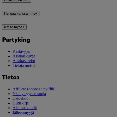
Hengaa kanssamme
+
Katso myös
+
Partyking
Kestävyys
Asiakaskuvat
Asiakasarviot
Tietoja meistä
Tietoa
Affiliate
(öppnas i ny flik)
Yksityisyyden suoja
Ostoehdot
Uutiskirje
Alennuskoodit
Jälleenmyyjä