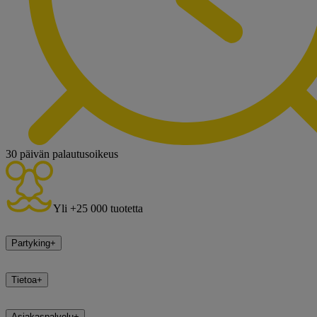
30 päivän palautusoikeus
Yli +25 000 tuotetta
Partyking
+
Tietoa
+
Asiakaspalvelu
+