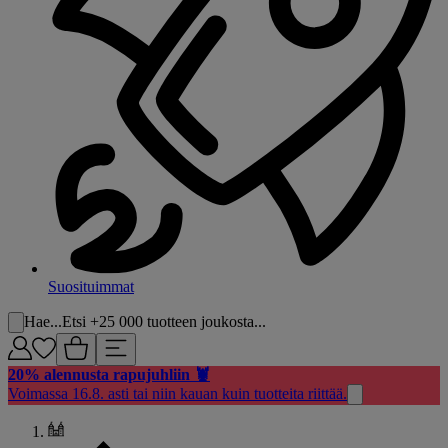
Suosituimmat
Hae...
Etsi +25 000 tuotteen joukosta...
20% alennusta rapujuhliin 🦞
Voimassa 16.8. asti tai niin kauan kuin tuotteita riittää.