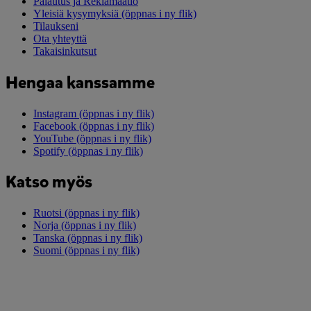
Palautus ja Reklamaatio
Yleisiä kysymyksiä
(öppnas i ny flik)
Tilaukseni
Ota yhteyttä
Takaisinkutsut
Hengaa kanssamme
Instagram
(öppnas i ny flik)
Facebook
(öppnas i ny flik)
YouTube
(öppnas i ny flik)
Spotify
(öppnas i ny flik)
Katso myös
Ruotsi
(öppnas i ny flik)
Norja
(öppnas i ny flik)
Tanska
(öppnas i ny flik)
Suomi
(öppnas i ny flik)