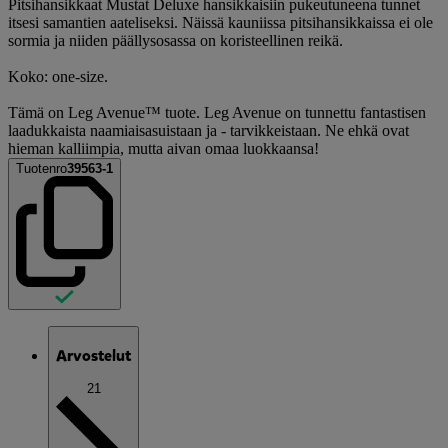
Pitsihansikkaat Mustat Deluxe hansikkaisiin pukeutuneena tunnet
itsesi samantien aateliseksi. Näissä kauniissa pitsihansikkaissa ei ole
sormia ja niiden päällysosassa on koristeellinen reikä.
Koko: one-size.
Tämä on Leg Avenue™ tuote. Leg Avenue on tunnettu fantastisen
laadukkaista naamiaisasuistaan ja - tarvikkeistaan. Ne ehkä ovat
hieman kalliimpia, mutta aivan omaa luokkaansa!
Tuotenro
39563-1
Arvostelut
21