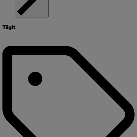
Tägit