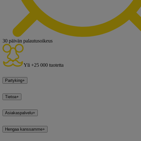
30 päivän palautusoikeus
Yli +25 000 tuotetta
Partyking
+
Tietoa
+
Asiakaspalvelu
+
Hengaa kanssamme
+