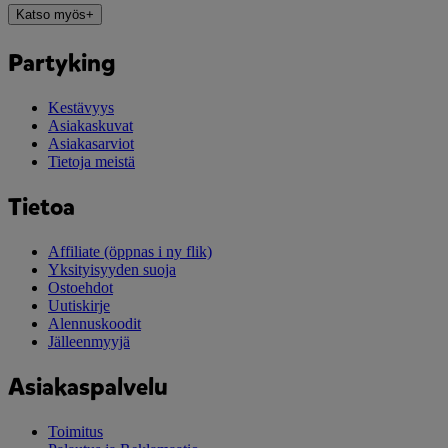
Katso myös
+
Partyking
Kestävyys
Asiakaskuvat
Asiakasarviot
Tietoja meistä
Tietoa
Affiliate
(öppnas i ny flik)
Yksityisyyden suoja
Ostoehdot
Uutiskirje
Alennuskoodit
Jälleenmyyjä
Asiakaspalvelu
Toimitus