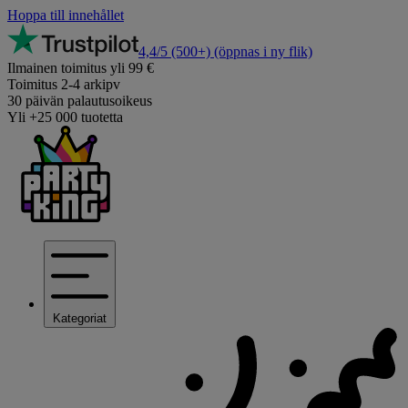
Hoppa till innehållet
4,4/5
(500+)
(öppnas i ny flik)
Ilmainen toimitus yli 99 €
Toimitus 2-4 arkipv
30 päivän palautusoikeus
Yli +25 000 tuotetta
Kategoriat