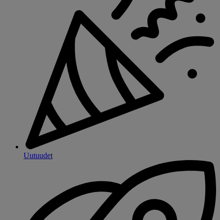
Uutuudet