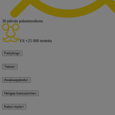
30 päivän palautusoikeus
Yli +25 000 tuotetta
Partyking
+
Tietoa
+
Asiakaspalvelu
+
Hengaa kanssamme
+
Katso myös
+