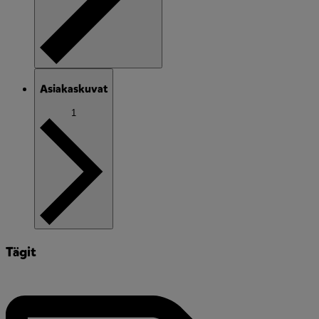
Asiakaskuvat
1
Tägit