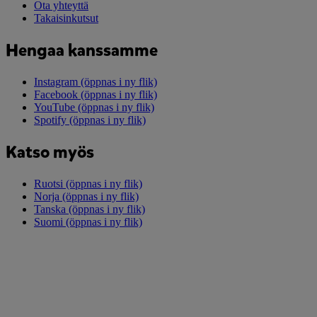
Ota yhteyttä
Takaisinkutsut
Hengaa kanssamme
Instagram
(öppnas i ny flik)
Facebook
(öppnas i ny flik)
YouTube
(öppnas i ny flik)
Spotify
(öppnas i ny flik)
Katso myös
Ruotsi
(öppnas i ny flik)
Norja
(öppnas i ny flik)
Tanska
(öppnas i ny flik)
Suomi
(öppnas i ny flik)