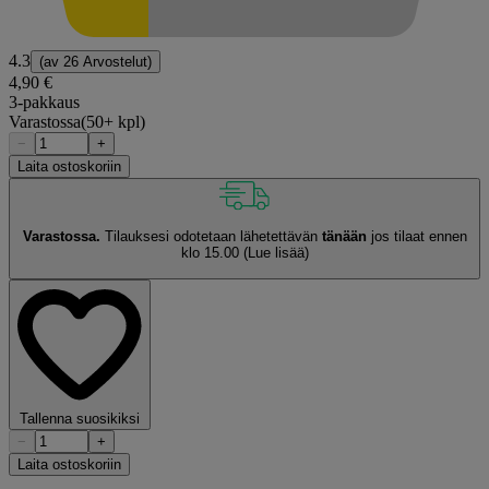
4.3
(av
26 Arvostelut
)
4,90 €
3-pakkaus
Varastossa
(50+ kpl)
−
+
Laita ostoskoriin
Varastossa.
Tilauksesi odotetaan lähetettävän
tänään
jos tilaat ennen
klo 15.00
(Lue lisää)
Tallenna suosikiksi
−
+
Laita ostoskoriin