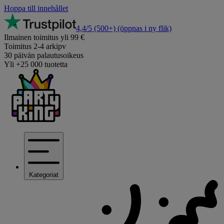
Hoppa till innehållet
4,4/5
(500+)
(öppnas i ny flik)
Ilmainen toimitus yli 99 €
Toimitus 2-4 arkipv
30 päivän palautusoikeus
Yli +25 000 tuotetta
Kategoriat