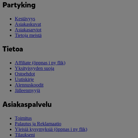
Partyking
Kestävyys
Asiakaskuvat
Asiakasarviot
Tietoja meistä
Tietoa
Affiliate
(öppnas i ny flik)
Yksityisyyden suoja
Ostoehdot
Uutiskirje
Alennuskoodit
Jälleenmyyjä
Asiakaspalvelu
Toimitus
Palautus ja Reklamaatio
Yleisiä kysymyksiä
(öppnas i ny flik)
Tilaukseni