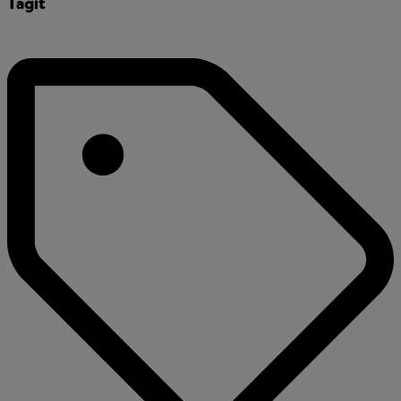
Tägit