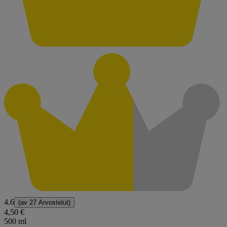
4.6
(av
27 Arvostelut
)
4,50 €
500 ml