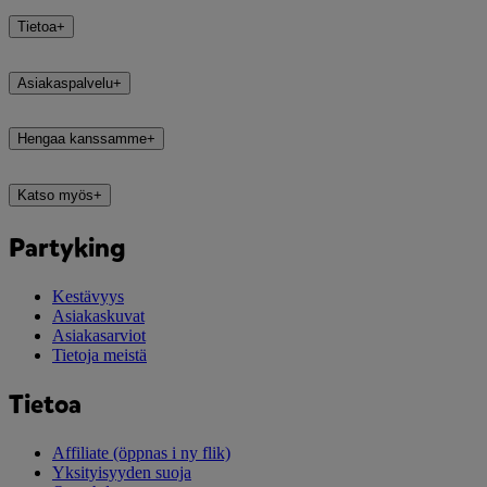
Tietoa
+
Asiakaspalvelu
+
Hengaa kanssamme
+
Katso myös
+
Partyking
Kestävyys
Asiakaskuvat
Asiakasarviot
Tietoja meistä
Tietoa
Affiliate
(öppnas i ny flik)
Yksityisyyden suoja