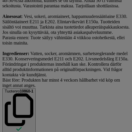
40-50%:sta alkoholia, kunnes se on täynnä. Antaa 50 cl valmista
sekoitusta. Varastointi parantaa makua. Tarjoillaan shottilasissa.
Ainesosat
: Vesi, sokeri, aromiaineet, happamuudensäätöaine E330.
Säilöntäaineet E211 ja E202. Elintarvikeväri E150a. Tuotteiden
sisältö voi muuttua. Tarkista aina tuotetiedot alkuperäispakkauksesta.
Jos sinulla on kysyttävää, ota yhteyttä asiakaspalveluumme.
Parasta ennen: Tuote säilyy vähintään 4 viikkoa ostohetkestä, ellei
toisin mainita.
Ingredienser:
Vatten, socker, aromämnen, surhetsreglerande medel
E330. Konserveringsmedel E211 och E202. Livsmedelsfärg E150a.
Förändringar i produkternas innehåll kan ske. Kontrollera därför
alltid produktinformationen på originalförpackningen. Vid frågor
kontakta vår kundtjänst.
Bäst före: Produkten har minst 4 veckors hållbarhet vid köp om
inget annat anges.
Tuotenro
10860-1