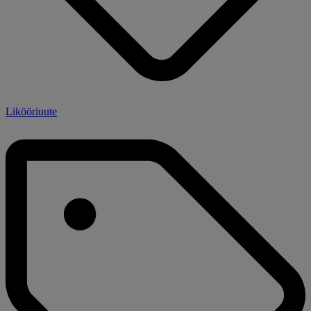
Likööriuute