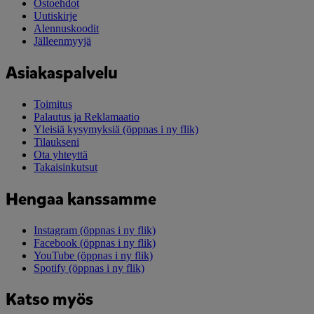
Ostoehdot
Uutiskirje
Alennuskoodit
Jälleenmyyjä
Asiakaspalvelu
Toimitus
Palautus ja Reklamaatio
Yleisiä kysymyksiä
(öppnas i ny flik)
Tilaukseni
Ota yhteyttä
Takaisinkutsut
Hengaa kanssamme
Instagram
(öppnas i ny flik)
Facebook
(öppnas i ny flik)
YouTube
(öppnas i ny flik)
Spotify
(öppnas i ny flik)
Katso myös