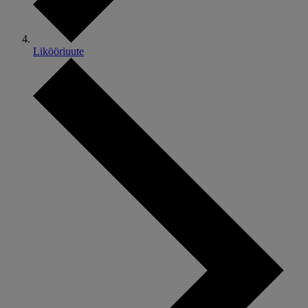
Likööriuute