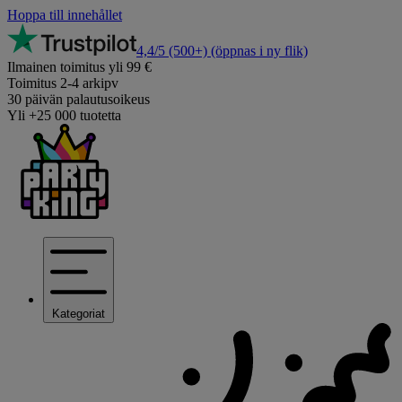
Hoppa till innehållet
4,4/5
(500+)
(öppnas i ny flik)
Ilmainen toimitus yli 99 €
Toimitus 2-4 arkipv
30 päivän palautusoikeus
Yli +25 000 tuotetta
Kategoriat