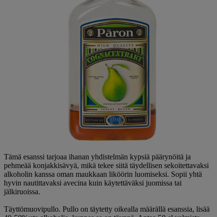
Tämä esanssi tarjoaa ihanan yhdistelmän kypsiä päärynöitä ja
pehmeää konjakkisävyä, mikä tekee siitä täydellisen sekoitettavaksi
alkoholin kanssa oman maukkaan liköörin luomiseksi. Sopii yhtä
hyvin nautittavaksi avecina kuin käytettäväksi juomissa tai
jälkiruoissa.
Täyttömuovipullo. Pullo on täytetty oikealla määrällä esanssia, lisää