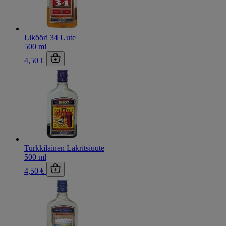
Likööri 34 Uute
500 ml
4,50 €
Turkkilainen Lakritsiuute
500 ml
4,50 €