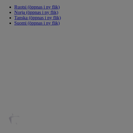
Ruotsi
(öppnas i ny flik)
Norja
(öppnas i ny flik)
Tanska
(öppnas i ny flik)
Suomi
(öppnas i ny flik)