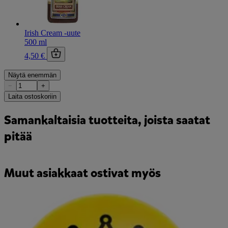
Irish Cream -uute
500 ml
4,50 €
Näytä enemmän
−
+
Laita ostoskoriin
Samankaltaisia tuotteita, joista saatat
pitää
Muut asiakkaat ostivat myös