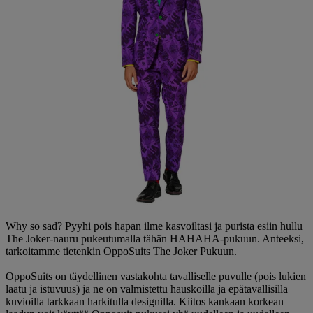
Why so sad? Pyyhi pois hapan ilme kasvoiltasi ja purista esiin hullu
The Joker-nauru pukeutumalla tähän HAHAHA-pukuun. Anteeksi,
tarkoitamme tietenkin OppoSuits The Joker Pukuun.
OppoSuits on täydellinen vastakohta tavalliselle puvulle (pois lukien
laatu ja istuvuus) ja ne on valmistettu hauskoilla ja epätavallisilla
kuvioilla tarkkaan harkitulla designilla. Kiitos kankaan korkean