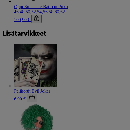
OppoSuits The Batman Puku
46
,
48
,
50
,
52
,
54
,
56
,
58
,
60
,
62
109,90 €
Lisätarvikkeet
Pelikortit Evil Joker
6,90 €