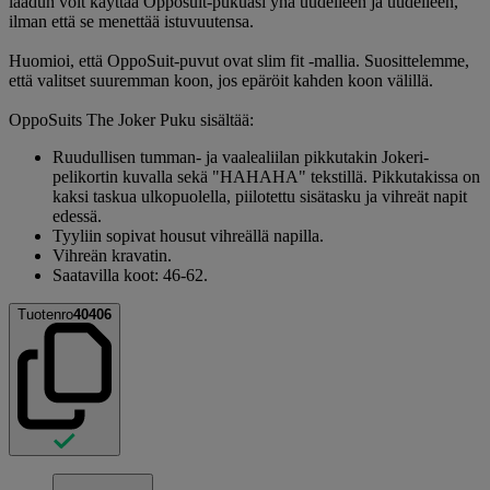
laadun voit käyttää Opposuit-pukuasi yhä uudelleen ja uudelleen,
ilman että se menettää istuvuutensa.
Huomioi, että OppoSuit-puvut ovat slim fit -mallia. Suosittelemme,
että valitset suuremman koon, jos epäröit kahden koon välillä.
OppoSuits The Joker Puku sisältää:
Ruudullisen tumman- ja vaalealiilan pikkutakin Jokeri-
pelikortin kuvalla sekä "HAHAHA" tekstillä. Pikkutakissa on
kaksi taskua ulkopuolella, piilotettu sisätasku ja vihreät napit
edessä.
Tyyliin sopivat housut vihreällä napilla.
Vihreän kravatin.
Saatavilla koot: 46-62.
Tuotenro
40406