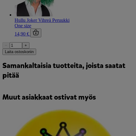
Hullu Joker Vihreä Peruukki
One size
14,90 €
−
+
Laita ostoskoriin
Samankaltaisia tuotteita, joista saatat
pitää
Muut asiakkaat ostivat myös