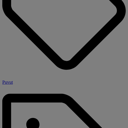
Puvut