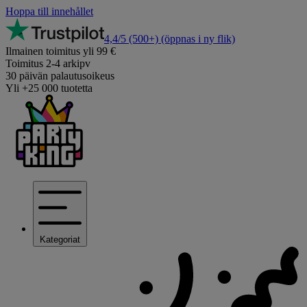
Hoppa till innehållet
4,4/5
(500+)
(öppnas i ny flik)
Ilmainen toimitus yli 99 €
Toimitus 2-4 arkipv
30 päivän palautusoikeus
Yli +25 000 tuotetta
Kategoriat