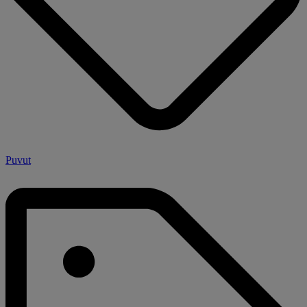
Puvut