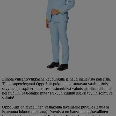
Liihota viileäntyylikkäänä kaupungilla ja nauti ihailevista katseista.
Tämä superelegantti OppoSuit-puku on ihastuttavan vaaleansinisen
sävyinen ja sopii erinomaisesti esimerkiksi valmistujaisiin, häihin tai
kesäjuhliin. Ja tiedätkö mitä? Pukuun kuuluu lisäksi tyyliin sointuva
solmio!
OppoSuits on täydellinen vastakohta tavalliselle puvulle (laatua ja
istuvuutta lukuun ottamatta). Puvuissa on hauska ja epätavallinen