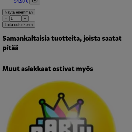
54,90 €
Näytä enemmän
−
+
Laita ostoskoriin
Samankaltaisia tuotteita, joista saatat
pitää
Muut asiakkaat ostivat myös