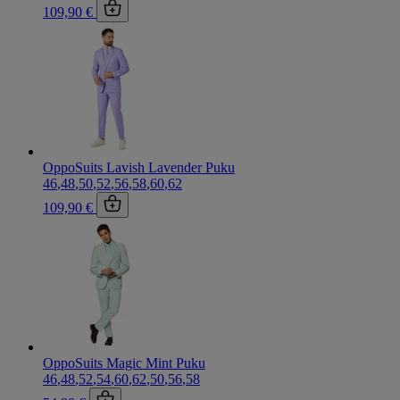
109,90 €
OppoSuits Lavish Lavender Puku
46
,
48
,
50
,
52
,
56
,
58
,
60
,
62
109,90 €
OppoSuits Magic Mint Puku
46
,
48
,
52
,
54
,
60
,
62
,
50
,
56
,
58