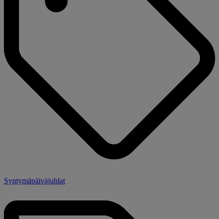
Syntymäpäiväjuhlat