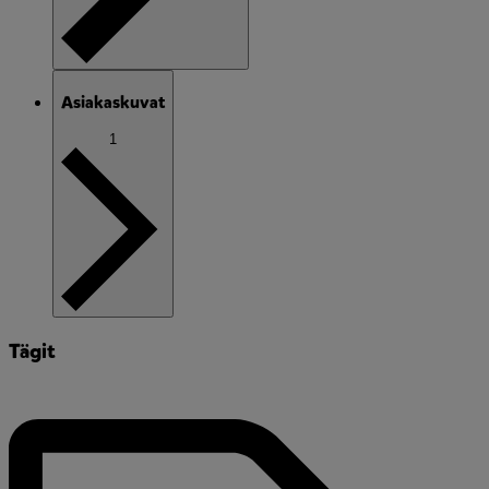
Asiakaskuvat
1
Tägit