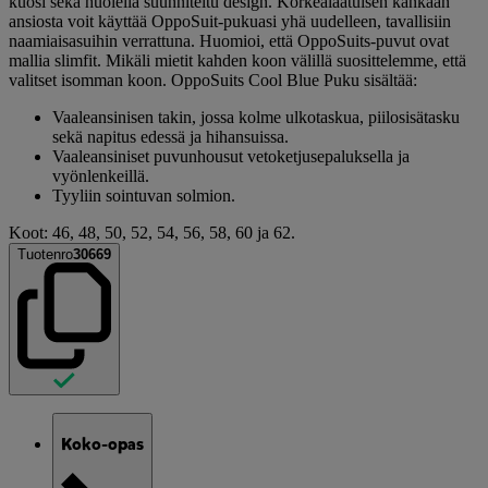
kuosi sekä huolella suunniteltu design. Korkealaatuisen kankaan
ansiosta voit käyttää OppoSuit-pukuasi yhä uudelleen, tavallisiin
naamiaisasuihin verrattuna. Huomioi, että OppoSuits-puvut ovat
mallia slimfit. Mikäli mietit kahden koon välillä suosittelemme, että
valitset isomman koon. OppoSuits Cool Blue Puku sisältää:
Vaaleansinisen takin, jossa kolme ulkotaskua, piilosisätasku
sekä napitus edessä ja hihansuissa.
Vaaleansiniset puvunhousut vetoketjusepaluksella ja
vyönlenkeillä.
Tyyliin sointuvan solmion.
Koot: 46, 48, 50, 52, 54, 56, 58, 60 ja 62.
Tuotenro
30669
Koko-opas