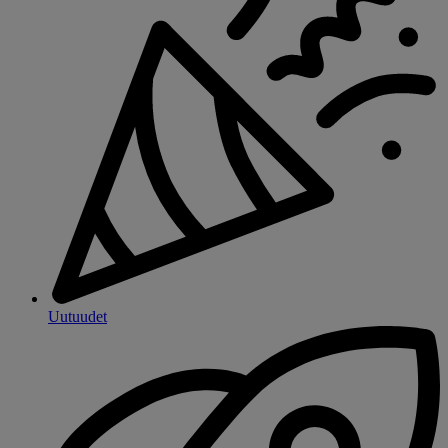
Uutuudet