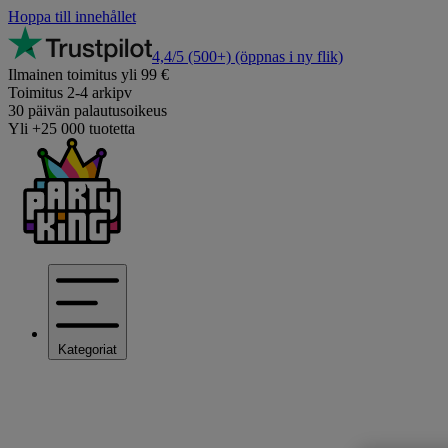
Hoppa till innehållet
4,4/5
(500+)
(öppnas i ny flik)
Ilmainen toimitus yli 99 €
Toimitus 2-4 arkipv
30 päivän palautusoikeus
Yli +25 000 tuotetta
Kategoriat