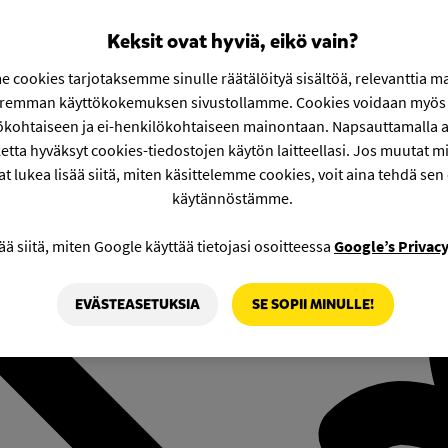
Keksit ovat hyviä, eikö vain?
 cookies tarjotaksemme sinulle räätälöityä sisältöä, relevanttia m
aremman käyttökokemuksen sivustollamme. Cookies voidaan myös 
ökohtaiseen ja ei-henkilökohtaiseen mainontaan. Napsauttamalla a
etta hyväksyt cookies-tiedostojen käytön laitteellasi. Jos muutat mie
at lukea lisää siitä, miten käsittelemme cookies, voit aina tehdä sen
käytännöstämme.
ää siitä, miten Google käyttää tietojasi osoitteessa
Google’s Privac
EVÄSTEASETUKSIA
SE SOPII MINULLE!