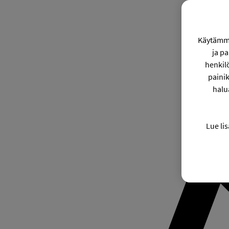
Käytämme
ja p
henkil
painik
halu
Lue lis