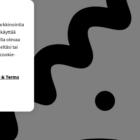
arkkinointia
käyttää
lla olevaa
ltäsi tai
 cookie-
y & Terms