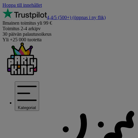
Hoppa till innehållet
4,4/5
(500+)
(öppnas i ny flik)
Ilmainen toimitus yli 99 €
Toimitus 2-4 arkipv
30 päivän palautusoikeus
Yli +25 000 tuotetta
Kategoriat