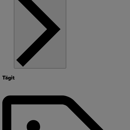
Tägit