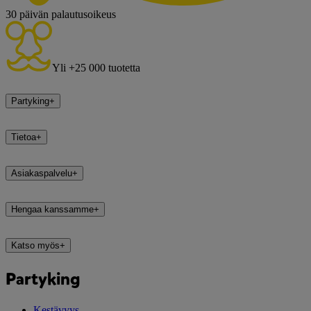
30 päivän palautusoikeus
Yli +25 000 tuotetta
Partyking
+
Tietoa
+
Asiakaspalvelu
+
Hengaa kanssamme
+
Katso myös
+
Partyking
Kestävyys