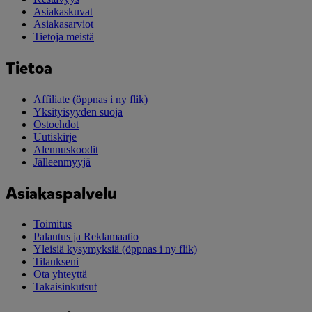
Asiakaskuvat
Asiakasarviot
Tietoja meistä
Tietoa
Affiliate
(öppnas i ny flik)
Yksityisyyden suoja
Ostoehdot
Uutiskirje
Alennuskoodit
Jälleenmyyjä
Asiakaspalvelu
Toimitus
Palautus ja Reklamaatio
Yleisiä kysymyksiä
(öppnas i ny flik)
Tilaukseni
Ota yhteyttä
Takaisinkutsut