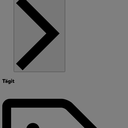
Tägit