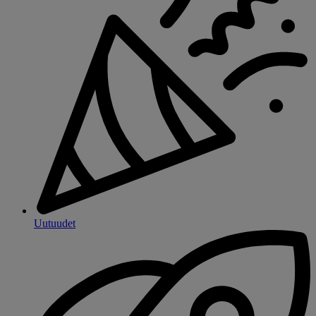
Uutuudet