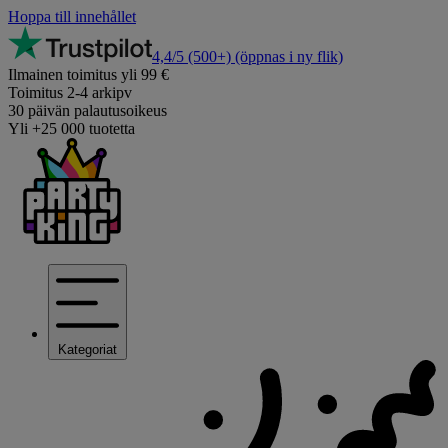
Hoppa till innehållet
4,4/5
(500+)
(öppnas i ny flik)
Ilmainen toimitus yli 99 €
Toimitus 2-4 arkipv
30 päivän palautusoikeus
Yli +25 000 tuotetta
Kategoriat