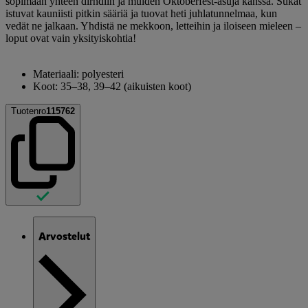
sopimaan yhteen dirndlin ja muiden Oktoberfest-asuja kanssa. Sukat
istuvat kauniisti pitkin sääriä ja tuovat heti juhlatunnelmaa, kun
vedät ne jalkaan. Yhdistä ne mekkoon, letteihin ja iloiseen mieleen –
loput ovat vain yksityiskohtia!
Materiaali: polyesteri
Koot: 35–38, 39–42 (aikuisten koot)
Tuotenro
115762
Arvostelut