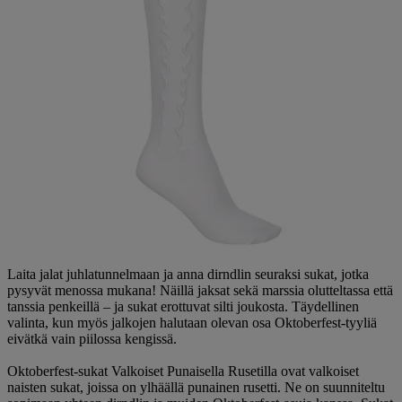
Laita jalat juhlatunnelmaan ja anna dirndlin seuraksi sukat, jotka
pysyvät menossa mukana! Näillä jaksat sekä marssia olutteltassa että
tanssia penkeillä – ja sukat erottuvat silti joukosta. Täydellinen
valinta, kun myös jalkojen halutaan olevan osa Oktoberfest-tyyliä
eivätkä vain piilossa kengissä.
Oktoberfest-sukat Valkoiset Punaisella Rusetilla ovat valkoiset
naisten sukat, joissa on ylhäällä punainen rusetti. Ne on suunniteltu