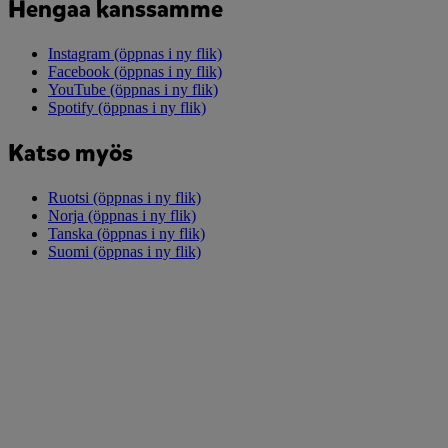
Hengaa kanssamme
Instagram
(öppnas i ny flik)
Facebook
(öppnas i ny flik)
YouTube
(öppnas i ny flik)
Spotify
(öppnas i ny flik)
Katso myös
Ruotsi
(öppnas i ny flik)
Norja
(öppnas i ny flik)
Tanska
(öppnas i ny flik)
Suomi
(öppnas i ny flik)