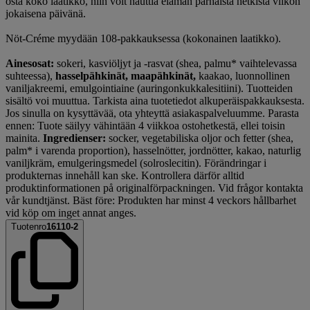
osta koko laatikko, niin voit nauttia elämän parhaista hetkistä viikon
jokaisena päivänä.
Nöt-Créme myydään 108-pakkauksessa (kokonainen laatikko).
Ainesosat:
sokeri, kasviöljyt ja -rasvat (shea, palmu* vaihtelevassa
suhteessa),
hasselpähkinät, maapähkinät,
kaakao, luonnollinen
vaniljakreemi, emulgointiaine (auringonkukkalesitiini). Tuotteiden
sisältö voi muuttua. Tarkista aina tuotetiedot alkuperäispakkauksesta.
Jos sinulla on kysyttävää, ota yhteyttä asiakaspalveluumme. Parasta
ennen: Tuote säilyy vähintään 4 viikkoa ostohetkestä, ellei toisin
mainita.
Ingredienser:
socker, vegetabiliska oljor och fetter (shea,
palm* i varenda proportion), hasselnötter, jordnötter, kakao, naturlig
vaniljkräm, emulgeringsmedel (solroslecitin). Förändringar i
produkternas innehåll kan ske. Kontrollera därför alltid
produktinformationen på originalförpackningen. Vid frågor kontakta
vår kundtjänst. Bäst före: Produkten har minst 4 veckors hållbarhet
vid köp om inget annat anges.
Tuotenro
16110-2