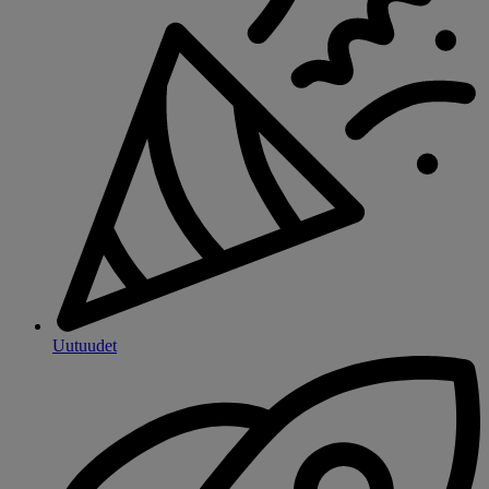
Uutuudet