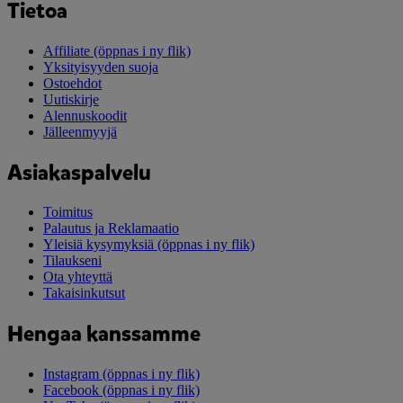
Tietoa
Affiliate
(öppnas i ny flik)
Yksityisyyden suoja
Ostoehdot
Uutiskirje
Alennuskoodit
Jälleenmyyjä
Asiakaspalvelu
Toimitus
Palautus ja Reklamaatio
Yleisiä kysymyksiä
(öppnas i ny flik)
Tilaukseni
Ota yhteyttä
Takaisinkutsut
Hengaa kanssamme
Instagram
(öppnas i ny flik)
Facebook
(öppnas i ny flik)