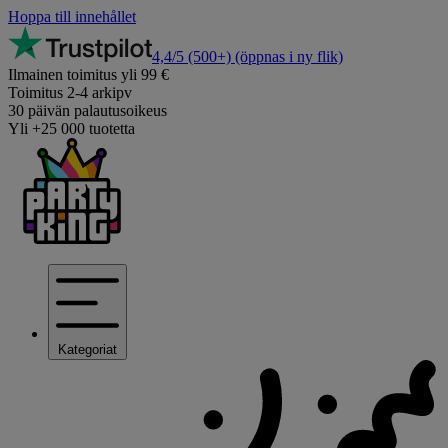
Hoppa till innehållet
4,4/5
(500+)
(öppnas i ny flik)
Ilmainen toimitus yli 99 €
Toimitus 2-4 arkipv
30 päivän palautusoikeus
Yli +25 000 tuotetta
Kategoriat