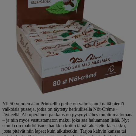
Yli 50 vuoden ajan Printzellin perhe on valmistanut näitä pieniä
valkoisia pusseja, jotka on täytetty herkullisella Nöt-Créme -
täytteellä. Alkuperäinen pakkaus on pysynyt lähes muuttumattomana
– ja niin myös vastustamaton maku, joka saa haluamaan lisää. Nyt
sinulla on mahdollisuus hankkia kotiin tämä rakastettu klassikko,
josta pitävät niin lapset kuin aikuisetkin. Tarjoa kahvin kanssa tai