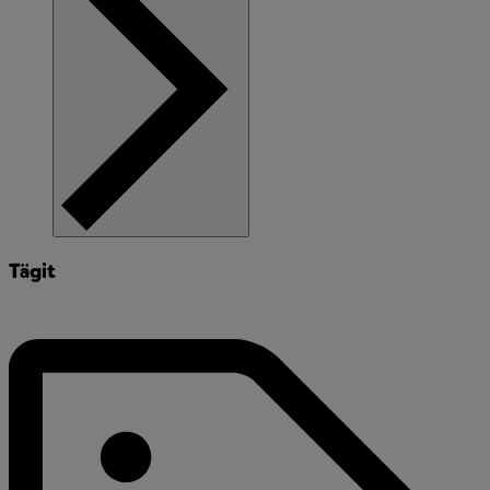
Tägit