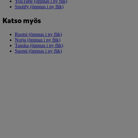
YouTube
(öppnas i ny flik)
Spotify
(öppnas i ny flik)
Katso myös
Ruotsi
(öppnas i ny flik)
Norja
(öppnas i ny flik)
Tanska
(öppnas i ny flik)
Suomi
(öppnas i ny flik)