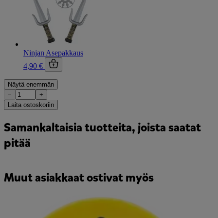
Ninjan Asepakkaus
4,90 €
Näytä enemmän
−
+
Laita ostoskoriin
Samankaltaisia tuotteita, joista saatat
pitää
Muut asiakkaat ostivat myös