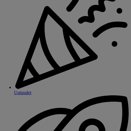
Uutuudet