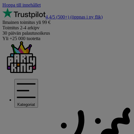
Hoppa till innehållet
4,4/5
(500+)
(öppnas i ny flik)
Ilmainen toimitus yli 99 €
Toimitus 2-4 arkipv
30 päivän palautusoikeus
Yli +25 000 tuotetta
Kategoriat