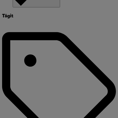
Tägit