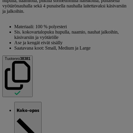
hupulla, naamiolla, pitkillä sormettomilla hanskoilla, punaisella
vyötärönauhalla sekä 4 punaisella nauhalla laitettavaksi käsivarsiin
ja jalkoihin.
Materiaali: 100 % polyesteri
Sis. kokovartalopuku hupulla, naamio, nauhat jalkoihin,
käsivarsiin ja vyötärölle
Ase ja kengät eivät sisälly
Saatavana koot: Small, Medium ja Large
Tuotenro
38381
Koko-opas