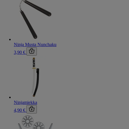
Ninja Musta Nunchaku
3,90 €
Ninjamiekka
4,90 €