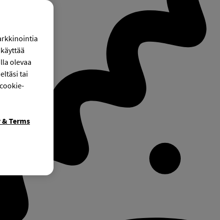
arkkinointia
käyttää
lla olevaa
ltäsi tai
 cookie-
y & Terms