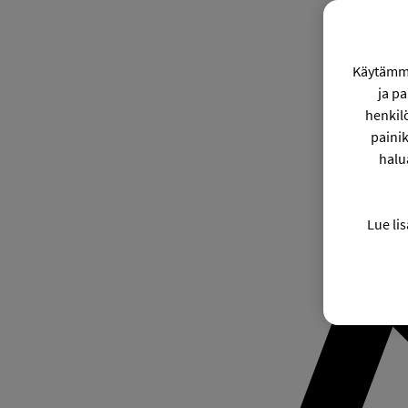
Käytämme
ja p
henkil
painik
halu
Lue lis