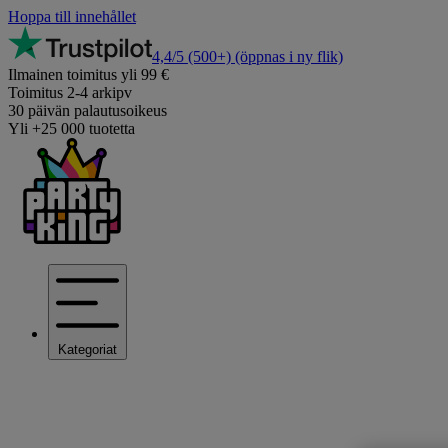
Hoppa till innehållet
4,4/5
(500+)
(öppnas i ny flik)
Ilmainen toimitus yli 99 €
Toimitus 2-4 arkipv
30 päivän palautusoikeus
Yli +25 000 tuotetta
Kategoriat