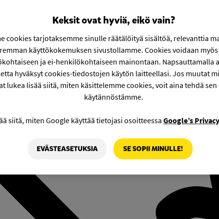
Keksit ovat hyviä, eikö vain?
 cookies tarjotaksemme sinulle räätälöityä sisältöä, relevanttia m
aremman käyttökokemuksen sivustollamme. Cookies voidaan myös 
ökohtaiseen ja ei-henkilökohtaiseen mainontaan. Napsauttamalla a
etta hyväksyt cookies-tiedostojen käytön laitteellasi. Jos muutat mie
at lukea lisää siitä, miten käsittelemme cookies, voit aina tehdä sen
käytännöstämme.
ää siitä, miten Google käyttää tietojasi osoitteessa
Google’s Privac
EVÄSTEASETUKSIA
SE SOPII MINULLE!