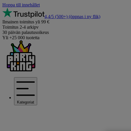
Hoppa till innehållet
4,4/5
(500+)
(öppnas i ny flik)
Ilmainen toimitus yli 99 €
Toimitus 2-4 arkipv
30 päivän palautusoikeus
Yli +25 000 tuotetta
Kategoriat