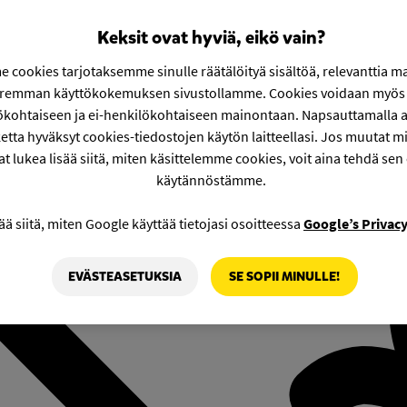
Keksit ovat hyviä, eikö vain?
 cookies tarjotaksemme sinulle räätälöityä sisältöä, relevanttia m
aremman käyttökokemuksen sivustollamme. Cookies voidaan myös 
ökohtaiseen ja ei-henkilökohtaiseen mainontaan. Napsauttamalla a
etta hyväksyt cookies-tiedostojen käytön laitteellasi. Jos muutat mie
at lukea lisää siitä, miten käsittelemme cookies, voit aina tehdä sen
käytännöstämme.
ää siitä, miten Google käyttää tietojasi osoitteessa
Google’s Privac
EVÄSTEASETUKSIA
SE SOPII MINULLE!