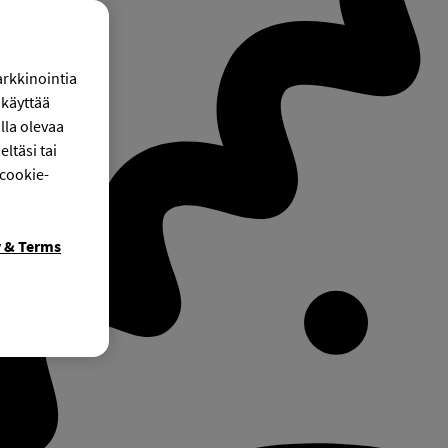
arkkinointia
käyttää
lla olevaa
ltäsi tai
 cookie-
y & Terms