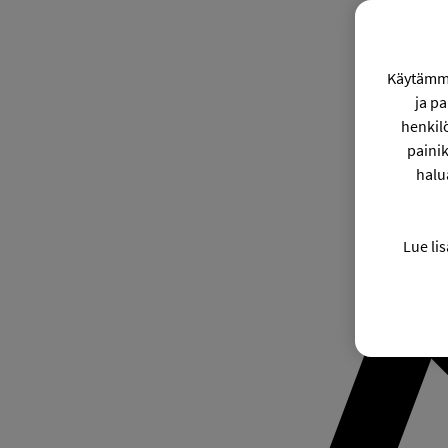
Käytämme
ja p
henkil
painik
halu
Lue lis