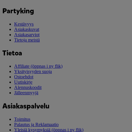
Partyking
Kestävyys
Asiakaskuvat
Asiakasarviot
Tietoja meistä
Tietoa
Affiliate
(öppnas i ny flik)
Yksityisyyden suoja
Ostoehdot
Uutiskirje
Alennuskoodit
Jälleenmyyjä
Asiakaspalvelu
Toimitus
Palautus ja Reklamaatio
Yleisiä kysymyksiä
(öppnas i ny flik)