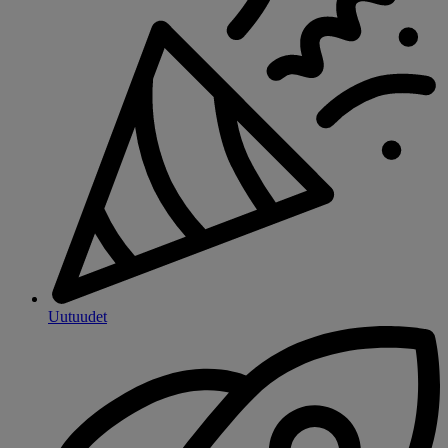
Uutuudet