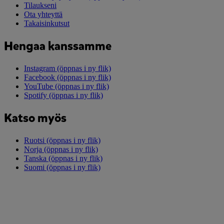
Tilaukseni
Ota yhteyttä
Takaisinkutsut
Hengaa kanssamme
Instagram
(öppnas i ny flik)
Facebook
(öppnas i ny flik)
YouTube
(öppnas i ny flik)
Spotify
(öppnas i ny flik)
Katso myös
Ruotsi
(öppnas i ny flik)
Norja
(öppnas i ny flik)
Tanska
(öppnas i ny flik)
Suomi
(öppnas i ny flik)