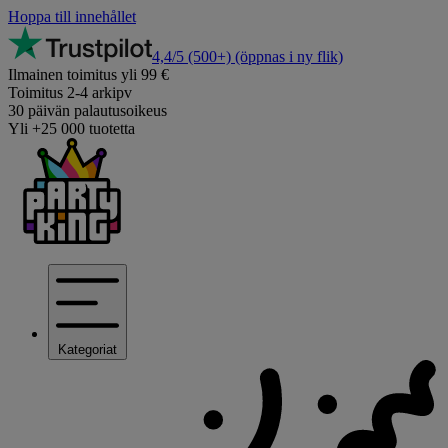
Hoppa till innehållet
4,4/5
(500+)
(öppnas i ny flik)
Ilmainen toimitus yli 99 €
Toimitus 2-4 arkipv
30 päivän palautusoikeus
Yli +25 000 tuotetta
Kategoriat