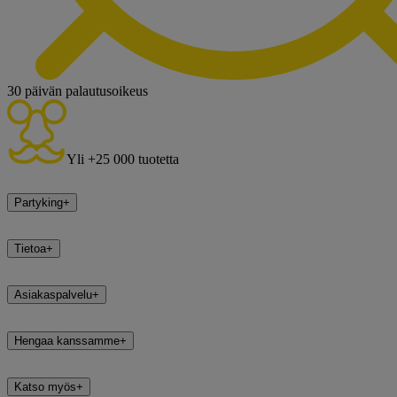
30 päivän palautusoikeus
Yli +25 000 tuotetta
Partyking
+
Tietoa
+
Asiakaspalvelu
+
Hengaa kanssamme
+
Katso myös
+