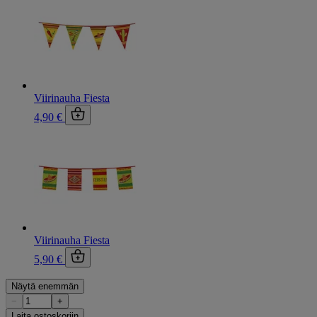
Viirinauha Fiesta
4,90 €
Viirinauha Fiesta
5,90 €
Näytä enemmän
−
+
Laita ostoskoriin