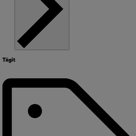
Tägit