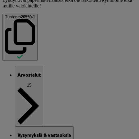
Lyhdyt ovat paperimateriaalista eikä ole tarkoitettu kynttilöille eikä
muille valolähteille!
Tuotenro
26550-1
Arvostelut
15
Kysymyksiä & vastauksia