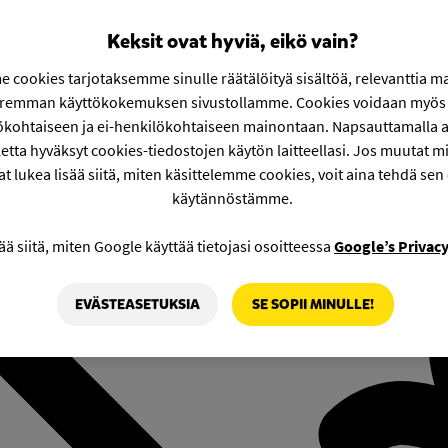
Keksit ovat hyviä, eikö vain?
 cookies tarjotaksemme sinulle räätälöityä sisältöä, relevanttia m
aremman käyttökokemuksen sivustollamme. Cookies voidaan myös 
ökohtaiseen ja ei-henkilökohtaiseen mainontaan. Napsauttamalla a
etta hyväksyt cookies-tiedostojen käytön laitteellasi. Jos muutat mie
at lukea lisää siitä, miten käsittelemme cookies, voit aina tehdä sen
käytännöstämme.
ää siitä, miten Google käyttää tietojasi osoitteessa
Google’s Privac
EVÄSTEASETUKSIA
SE SOPII MINULLE!