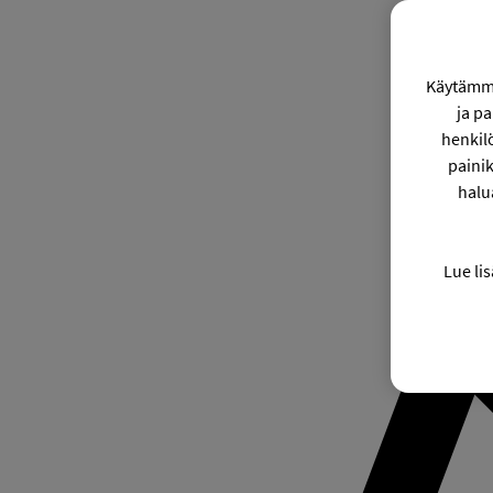
Käytämme
ja p
henkil
painik
halu
Lue lis