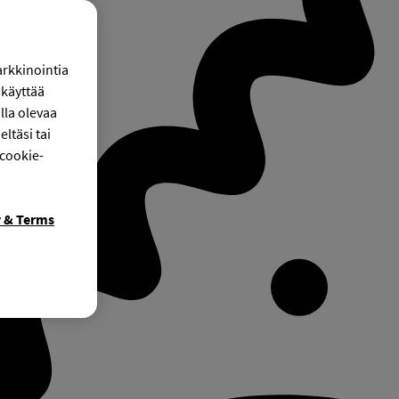
arkkinointia
käyttää
lla olevaa
ltäsi tai
 cookie-
y & Terms