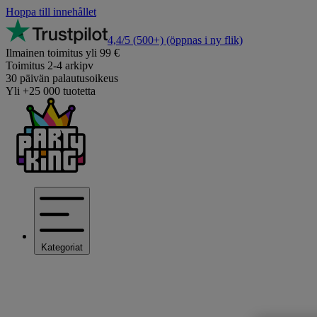
Hoppa till innehållet
4,4/5
(500+)
(öppnas i ny flik)
Ilmainen toimitus yli 99 €
Toimitus 2-4 arkipv
30 päivän palautusoikeus
Yli +25 000 tuotetta
Kategoriat