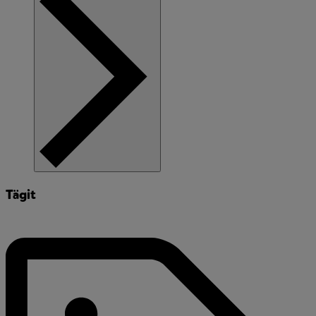
Tägit