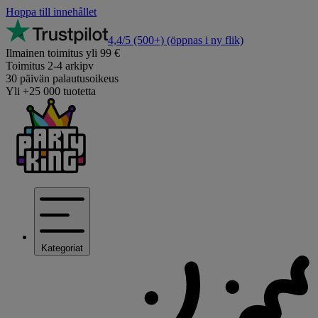
Hoppa till innehållet
4,4/5
(500+)
(öppnas i ny flik)
Ilmainen toimitus yli 99 €
Toimitus 2-4 arkipv
30 päivän palautusoikeus
Yli +25 000 tuotetta
Kategoriat