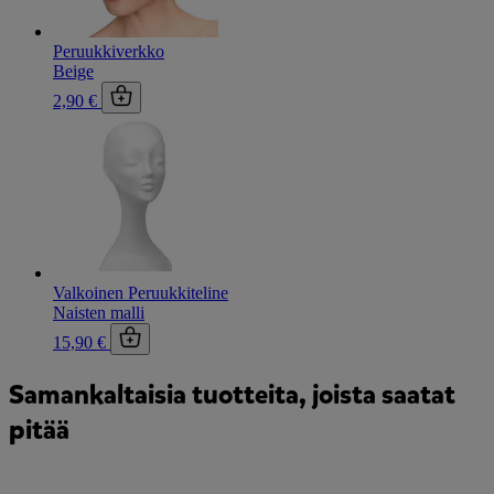
Peruukkiverkko
Beige
2,90 €
Valkoinen Peruukkiteline
Naisten malli
15,90 €
Samankaltaisia tuotteita, joista saatat
pitää