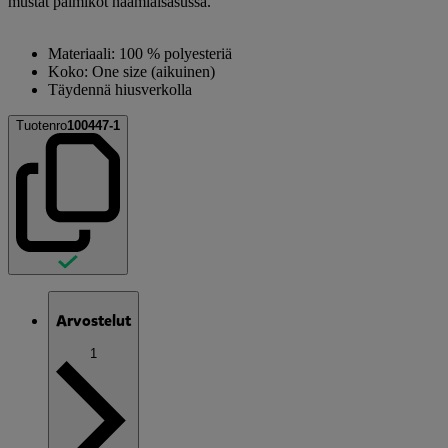
mustat palmikot naamiaisasussa.
Materiaali: 100 % polyesteriä
Koko: One size (aikuinen)
Täydennä hiusverkolla
Tuotenro
100447-1
Arvostelut
1