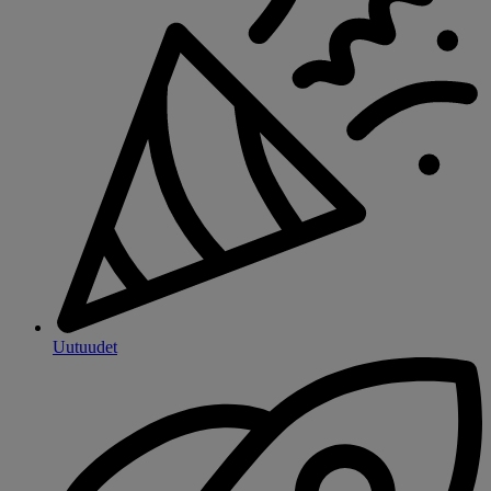
Uutuudet