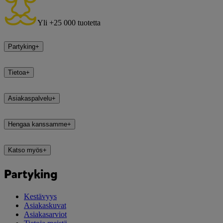
Yli +25 000 tuotetta
Partyking
+
Tietoa
+
Asiakaspalvelu
+
Hengaa kanssamme
+
Katso myös
+
Partyking
Kestävyys
Asiakaskuvat
Asiakasarviot