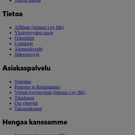
Tietoja meistä
Tietoa
Affiliate
(öppnas i ny flik)
Yksityisyyden suoja
Ostoehdot
Uutiskirje
Alennuskoodit
Jälleenmyyjä
Asiakaspalvelu
Toimitus
Palautus ja Reklamaatio
Yleisiä kysymyksiä
(öppnas i ny flik)
Tilaukseni
Ota yhteyttä
Takaisinkutsut
Hengaa kanssamme