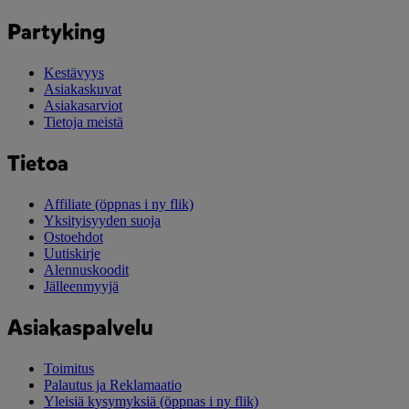
Partyking
Kestävyys
Asiakaskuvat
Asiakasarviot
Tietoja meistä
Tietoa
Affiliate
(öppnas i ny flik)
Yksityisyyden suoja
Ostoehdot
Uutiskirje
Alennuskoodit
Jälleenmyyjä
Asiakaspalvelu
Toimitus
Palautus ja Reklamaatio
Yleisiä kysymyksiä
(öppnas i ny flik)