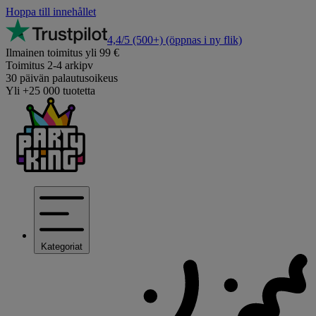
Hoppa till innehållet
4,4/5
(500+)
(öppnas i ny flik)
Ilmainen toimitus yli 99 €
Toimitus 2-4 arkipv
30 päivän palautusoikeus
Yli +25 000 tuotetta
Kategoriat