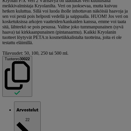
Kryolan F/X Veri 2 Värisävyä on laadukas veri kuuluisalta
meikkivalmistaja Kryolanilta. Veri on juoksevaa, mutta kuivuu
hetken kuluttua. Sillä voi luoda iholle inhottavan näköisiä haavoja ja
sen voi pestä pois helposti vedellä ja saippualla. HUOM! Jos veri on
kosketuksissa arkojen vaatteiden/kankaiden kanssa, emme voi taata
sitä, lähteekö se pois pesussa. Valitse joko tummanpunainen (syvä
haava) tai kirkkaanpunainen (pintanaarmu). Kaikki Kryolanin
tuotteet löytyvät PETA:n kosmetiikkalistalta tuotteina, joita ei ole
testattu eläimillä.
Tilavuudet: 50, 100, 250 tai 500 ml.
Tuotenro
30022
Arvostelut
22