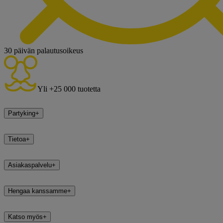
30 päivän palautusoikeus
Yli +25 000 tuotetta
Partyking
+
Tietoa
+
Asiakaspalvelu
+
Hengaa kanssamme
+
Katso myös
+