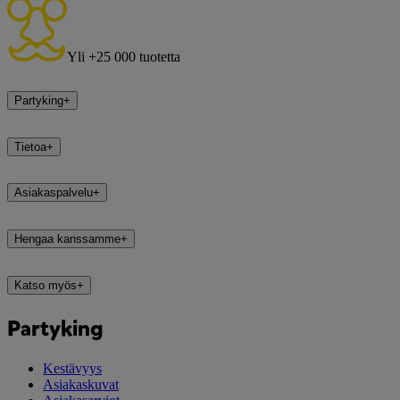
Yli +25 000 tuotetta
Partyking
+
Tietoa
+
Asiakaspalvelu
+
Hengaa kanssamme
+
Katso myös
+
Partyking
Kestävyys
Asiakaskuvat