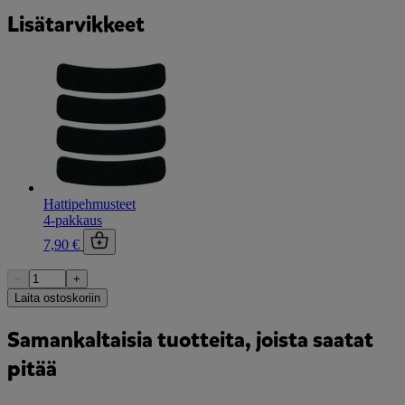
Lisätarvikkeet
Hattipehmusteet
4-pakkaus
7,90 €
−
+
Laita ostoskoriin
Samankaltaisia tuotteita, joista saatat
pitää