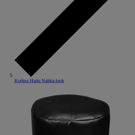
Korkea Hattu Nahka-look