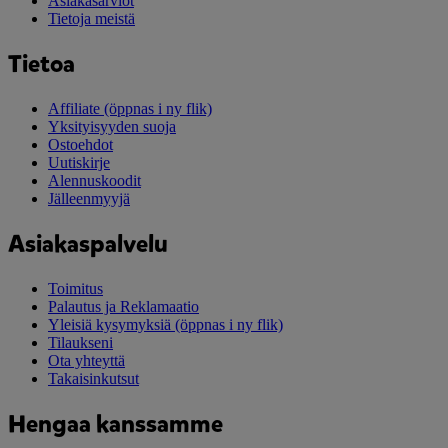
Asiakasarviot
Tietoja meistä
Tietoa
Affiliate
(öppnas i ny flik)
Yksityisyyden suoja
Ostoehdot
Uutiskirje
Alennuskoodit
Jälleenmyyjä
Asiakaspalvelu
Toimitus
Palautus ja Reklamaatio
Yleisiä kysymyksiä
(öppnas i ny flik)
Tilaukseni
Ota yhteyttä
Takaisinkutsut
Hengaa kanssamme