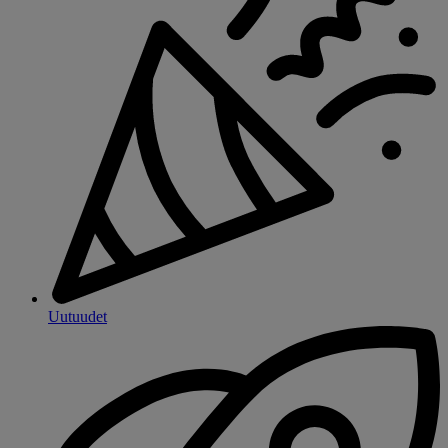
Uutuudet