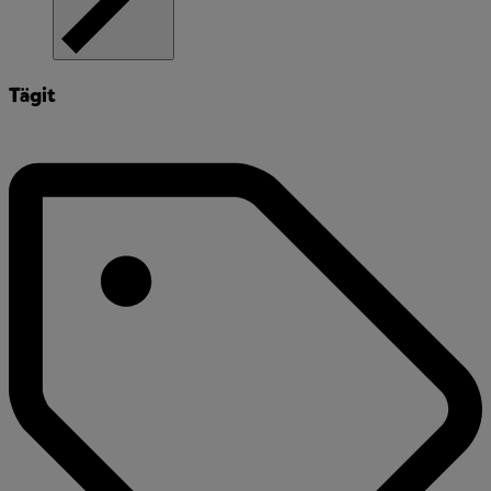
Tägit