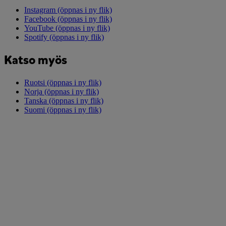
Instagram
(öppnas i ny flik)
Facebook
(öppnas i ny flik)
YouTube
(öppnas i ny flik)
Spotify
(öppnas i ny flik)
Katso myös
Ruotsi
(öppnas i ny flik)
Norja
(öppnas i ny flik)
Tanska
(öppnas i ny flik)
Suomi
(öppnas i ny flik)