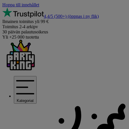
Hoppa till innehållet
4,4/5
(500+)
(öppnas i ny flik)
Ilmainen toimitus yli 99 €
Toimitus 2-4 arkipv
30 päivän palautusoikeus
Yli +25 000 tuotetta
Kategoriat