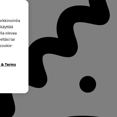
arkkinointia
käyttää
lla olevaa
ltäsi tai
 cookie-
y & Terms