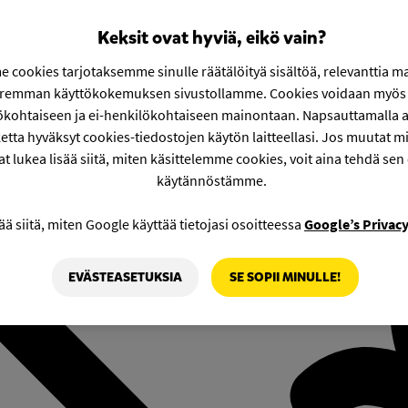
Keksit ovat hyviä, eikö vain?
 cookies tarjotaksemme sinulle räätälöityä sisältöä, relevanttia m
aremman käyttökokemuksen sivustollamme. Cookies voidaan myös 
ökohtaiseen ja ei-henkilökohtaiseen mainontaan. Napsauttamalla a
etta hyväksyt cookies-tiedostojen käytön laitteellasi. Jos muutat mie
at lukea lisää siitä, miten käsittelemme cookies, voit aina tehdä sen
käytännöstämme.
ää siitä, miten Google käyttää tietojasi osoitteessa
Google’s Privac
EVÄSTEASETUKSIA
SE SOPII MINULLE!