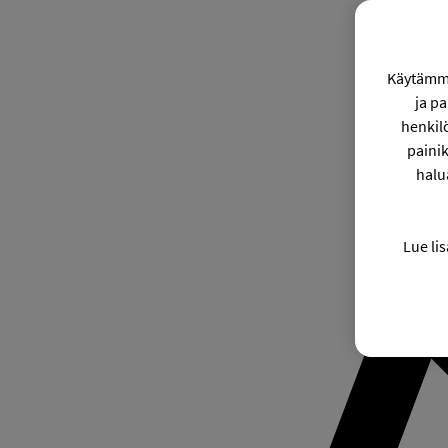
Käytämme
ja p
henkil
painik
halu
Lue lis