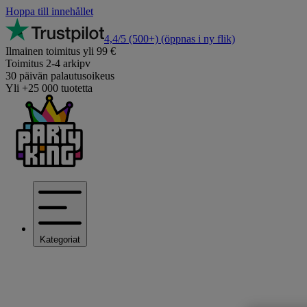
Hoppa till innehållet
4,4/5
(500+)
(öppnas i ny flik)
Ilmainen toimitus yli 99 €
Toimitus 2-4 arkipv
30 päivän palautusoikeus
Yli +25 000 tuotetta
Kategoriat