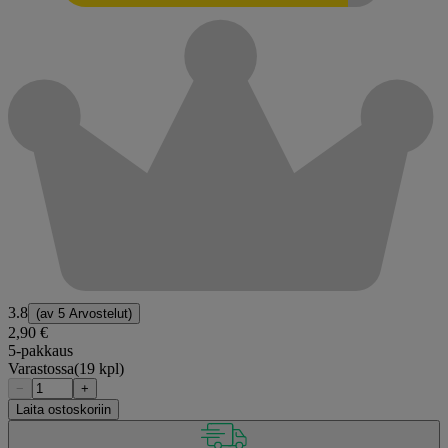
3.8
(av
5 Arvostelut
)
2,90 €
5-pakkaus
Varastossa
(19 kpl)
−
+
Laita ostoskoriin