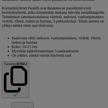
Koristehöyhenet Pastelli ovat ihastuttavan pastellinsävyisiä
koristehöyheniä, jotka kiinnitetään mukana tulevilla metallilangoilla.
Toimitetaan sattumanvaraisissa väreissä, turkoosi, vaaleanpunainen,
violetti, vihreä, ruskea ja harmaa, 5-pakkauksissa. Toisin sanoen on
yllätys minkä värin saat tilatessasi.
Saatavana värit: turkoosi, vaaleanpunainen, violetti, vihreä,
ruskea ja harmaa
Koko: 10-15 cm.
Myydään lajittelemattomina 5-pakkauksessa
On yllätys, minkä värisiä höyheniä saat
Tuotenro
30760-1