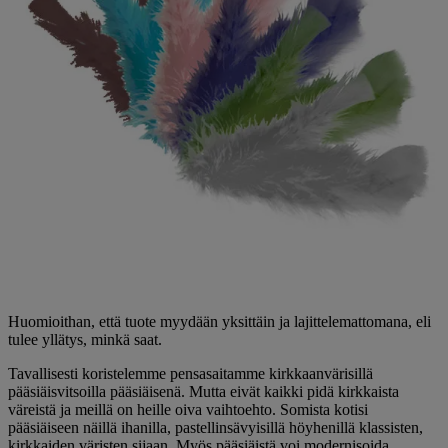
Huomioithan, että tuote myydään yksittäin ja lajittelemattomana, eli
tulee yllätys, minkä saat.
Tavallisesti koristelemme pensasaitamme kirkkaanvärisillä
pääsiäisvitsoilla pääsiäisenä. Mutta eivät kaikki pidä kirkkaista
väreistä ja meillä on heille oiva vaihtoehto. Somista kotisi
pääsiäiseen näillä ihanilla, pastellinsävyisillä höyhenillä klassisten,
kirkkaiden väristen sijaan. Myös pääsiäistä voi modernisoida.