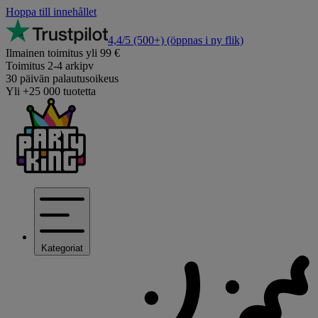
Hoppa till innehållet
4,4/5
(500+)
(öppnas i ny flik)
Ilmainen toimitus yli 99 €
Toimitus 2-4 arkipv
30 päivän palautusoikeus
Yli +25 000 tuotetta
Kategoriat