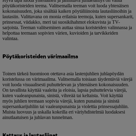
Hyvä tapa luoda yhtenäinen ja jännittävä juhlaelämys on valita
pöytäkoristeiden teema. Valitsemalla teeman voit luoda yhtenäisen
kokonaisuuden, joka sisältää kaiken pöytäliiinoista lautasliinoihin ja
lautasiin. Valittavana on monia erilaisia teemoja, kuten supersankarit,
prinsessat, viidakko, meri tai suosikihahmot elokuvista ja TV-
sarjoista. Teeman valitseminen auttaa sinua koristeiden valinnassa ja
helpottaa teemaan sopivien värien, kuvioiden ja tarvikkeiden
valintaa.
Pöytäkoristeiden värimaailma
Toinen tärkeä huomioon otettava asia lastenjuhlien juhlapöydän
koristelussa on värimaailma. Valitsemalla toisiaan täydentäviä värejä
voit luoda visuaalisesti puhuttelevan ja yhtenäisen kokonaisuuden.
On tavallista käyttää vaaleita ja eloisia, lapsia puhuttelevia värejä,
kuten vaaleanpunaista, sinistä, vihreää tai keltaista. Voit käyttää
myös juhlien teemaan sopivia värejä, kuten punaista ja sinistä
supersankarijuhliin tai vaaleanpunaista ja violettia prinsessajuhliin.
Muista luovuus ja uskalla kokeilla eri väriyhdistelmiä luodaksesi
ainutlaatuisen ja juhlavan tunnelman.
Kattaus ja lautasliinat