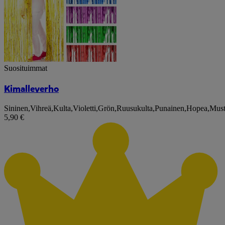
Suosituimmat
Kimalleverho
Sininen
,
Vihreä
,
Kulta
,
Violetti
,
Grön
,
Ruusukulta
,
Punainen
,
Hopea
,
Mus
5,90 €