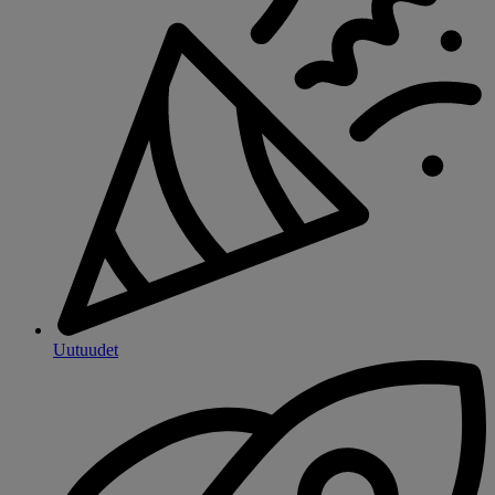
Uutuudet