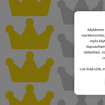
Käytämme co
markkinointia
myös käyt
Napsauttama
laitteellasi. 
c
Lue lisää siitä,