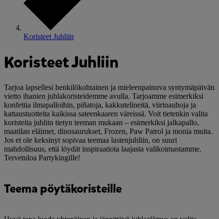
Koristeet Juhliin
Koristeet Juhliin
Tarjoa lapsellesi henkilökohtainen ja mieleenpainuva syntymäpäivän
vietto ihanien juhlakoristeidemme avulla. Tarjoamme esimerkiksi
konfettia ilmapalloihin, piñatoja, kakkutelineitä, viirinauhoja ja
kattaustuotteita kaikissa sateenkaaren väreissä. Voit tietenkin valita
koristeita juhliin tietyn teeman mukaan – esimerkiksi jalkapallo,
maatilan eläimet, dinosaurukset, Frozen, Paw Patrol ja monia muita.
Jos et ole keksinyt sopivaa teemaa lastenjuhliin, on suuri
mahdollisuus, että löydät inspiraatiota laajasta valikoimastamme.
Tervetuloa Partykingille!
Teema pöytäkoristeille