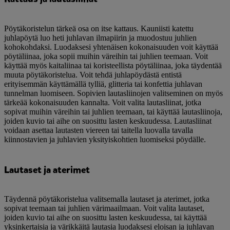
Pöytäkoristelun tärkeä osa on itse kattaus. Kauniisti katettu
juhlapöytä luo heti juhlavan ilmapiirin ja muodostuu juhlien
kohokohdaksi. Luodaksesi yhtenäisen kokonaisuuden voit käyttää
pöytäliinaa, joka sopii muihin väreihin tai juhlien teemaan. Voit
käyttää myös kaitaliinaa tai koristeellista pöytäliinaa, joka täydentää
muuta pöytäkoristelua. Voit tehdä juhlapöydästä entistä
erityisemmän käyttämällä tylliä, glitteria tai konfettia juhlavan
tunnelman luomiseen. Sopivien lautasliinojen valitseminen on myös
tärkeää kokonaisuuden kannalta. Voit valita lautasliinat, jotka
sopivat muihin väreihin tai juhlien teemaan, tai käyttää lautasliinoja,
joiden kuvio tai aihe on suosittu lasten keskuudessa. Lautasliinat
voidaan asettaa lautasten viereen tai taitella luovalla tavalla
kiinnostavien ja juhlavien yksityiskohtien luomiseksi pöydälle.
Lautaset ja aterimet
Täydennä pöytäkoristelua valitsemalla lautaset ja aterimet, jotka
sopivat teemaan tai juhlien värimaailmaan. Voit valita lautaset,
joiden kuvio tai aihe on suosittu lasten keskuudessa, tai käyttää
yksinkertaisia ja värikkäitä lautasia luodaksesi eloisan ja juhlavan