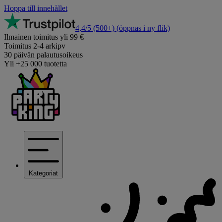
Hoppa till innehållet
4,4/5
(500+)
(öppnas i ny flik)
Ilmainen toimitus yli 99 €
Toimitus 2-4 arkipv
30 päivän palautusoikeus
Yli +25 000 tuotetta
Kategoriat