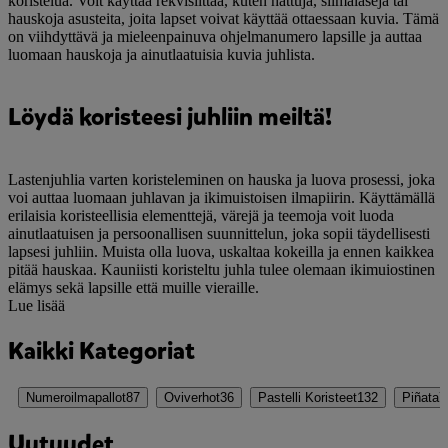
koristelua. Voit käyttää rekvisiittaa, kuten hattuja, silmälaseja tai
hauskoja asusteita, joita lapset voivat käyttää ottaessaan kuvia. Tämä
on viihdyttävä ja mieleenpainuva ohjelmanumero lapsille ja auttaa
luomaan hauskoja ja ainutlaatuisia kuvia juhlista.
Löydä koristeesi juhliin meiltä!
Lastenjuhlia varten koristeleminen on hauska ja luova prosessi, joka
voi auttaa luomaan juhlavan ja ikimuistoisen ilmapiirin. Käyttämällä
erilaisia koristeellisia elementtejä, värejä ja teemoja voit luoda
ainutlaatuisen ja persoonallisen suunnittelun, joka sopii täydellisesti
lapsesi juhliin. Muista olla luova, uskaltaa kokeilla ja ennen kaikkea
pitää hauskaa. Kauniisti koristeltu juhla tulee olemaan ikimuiostinen
elämys sekä lapsille että muille vieraille.
Lue lisää
Kaikki Kategoriat
Numeroilmapallot
87
Oviverhot
36
Pastelli Koristeet
132
Piñata
7
Uutuudet