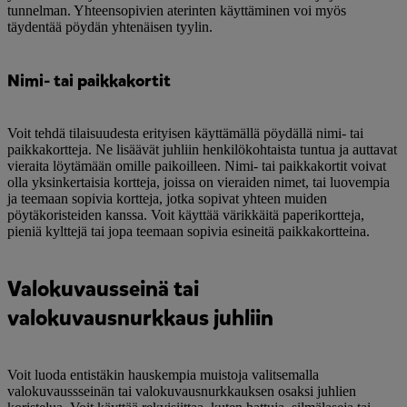
tunnelman. Yhteensopivien aterinten käyttäminen voi myös
täydentää pöydän yhtenäisen tyylin.
Nimi- tai paikkakortit
Voit tehdä tilaisuudesta erityisen käyttämällä pöydällä nimi- tai
paikkakortteja. Ne lisäävät juhliin henkilökohtaista tuntua ja auttavat
vieraita löytämään omille paikoilleen. Nimi- tai paikkakortit voivat
olla yksinkertaisia kortteja, joissa on vieraiden nimet, tai luovempia
ja teemaan sopivia kortteja, jotka sopivat yhteen muiden
pöytäkoristeiden kanssa. Voit käyttää värikkäitä paperikortteja,
pieniä kylttejä tai jopa teemaan sopivia esineitä paikkakortteina.
Valokuvausseinä tai
valokuvausnurkkaus juhliin
Voit luoda entistäkin hauskempia muistoja valitsemalla
valokuvaussseinän tai valokuvausnurkkauksen osaksi juhlien