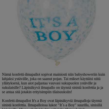
Nämä konfetti-ilmapallot sopivat mainiosti niin babyshoweriin kuin
lahjaksi ystävälle, joka on saanut pojan. Tai mikset käyttäisi niitä
yllätyksenä, kun aiot paljastaa vauvasi sukupuolen ystäville ja
sukulaisille? Läpinäkyvä ilmapallo on täynnä sinistä konfettia ja ja
se antaa sitä jotakin erityisimpiin tilaisuuksiin!
Konfetti-ilmapallot It's a Boy ovat läpinäkyviä ilmapalloja täynnä
sinistä konfettia. Ilmapalloissa lukee "It´s a Boy" suurilla, sinisillä