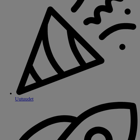
Uutuudet