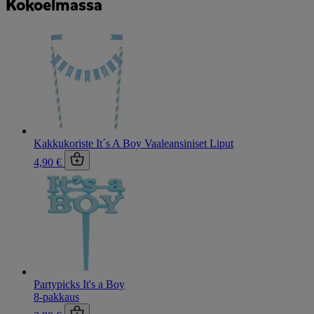
Kokoelmassa
Kakkukoriste It´s A Boy Vaaleansiniset Liput
4,90 €
Partypicks It's a Boy
8-pakkaus