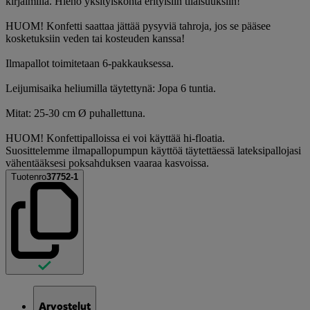
kirjaimilla. Hieno yksityiskohta erityisiin tilaisuuksiin!
HUOM! Konfetti saattaa jättää pysyviä tahroja, jos se pääsee
kosketuksiin veden tai kosteuden kanssa!
Ilmapallot toimitetaan 6-pakkauksessa.
Leijumisaika heliumilla täytettynä: Jopa 6 tuntia.
Mitat: 25-30 cm Ø puhallettuna.
HUOM! Konfettipalloissa ei voi käyttää hi-floatia.
Suosittelemme ilmapallopumpun käyttöä täytettäessä lateksipallojasi
vähentääksesi poksahduksen vaaraa kasvoissa.
Tuotenro
37752-1
Arvostelut