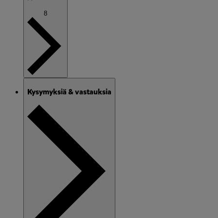
8
Kysymyksiä & vastauksia