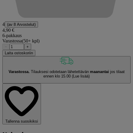
4
(av
8 Arvostelut
)
4,90 €
6-pakkaus
Varastossa
(50+ kpl)
−
+
Laita ostoskoriin
Varastossa.
Tilauksesi odotetaan lähetettävän
maanantai
jos tilaat
ennen klo 15.00
(Lue lisää)
Tallenna suosikiksi