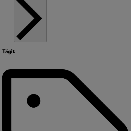
Tägit