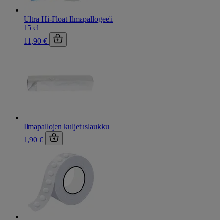
Ultra Hi-Float Ilmapallogeeli
15 cl
11,90 €
Ilmapallojen kuljetuslaukku
1,90 €