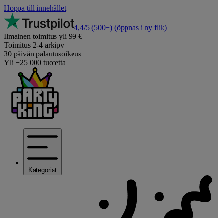
Hoppa till innehållet
4,4/5
(500+)
(öppnas i ny flik)
Ilmainen toimitus yli 99 €
Toimitus 2-4 arkipv
30 päivän palautusoikeus
Yli +25 000 tuotetta
Kategoriat