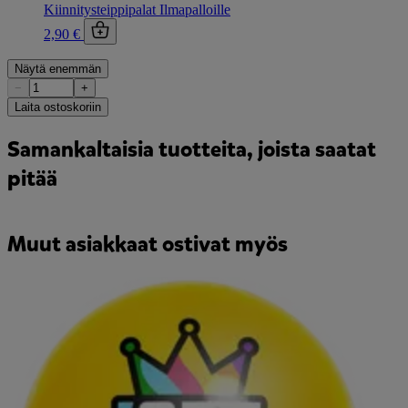
Kiinnitysteippipalat Ilmapalloille
2,90 €
Näytä enemmän
−
+
Laita ostoskoriin
Samankaltaisia tuotteita, joista saatat
pitää
Muut asiakkaat ostivat myös