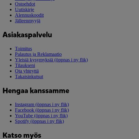
Ostoehdot
Uutiskirje
Alennuskoodit
Jälleenmyyjä
Asiakaspalvelu
Toimitus
Palautus ja Reklamaatio
Yleisiä kysymyksiä
(öppnas i ny flik)
Tilaukseni
Ota yhteyttä
Takaisinkutsut
Hengaa kanssamme
Instagram
(öppnas i ny flik)
Facebook
(öppnas i ny flik)
YouTube
(öppnas i ny flik)
Spotify
(öppnas i ny flik)
Katso myös