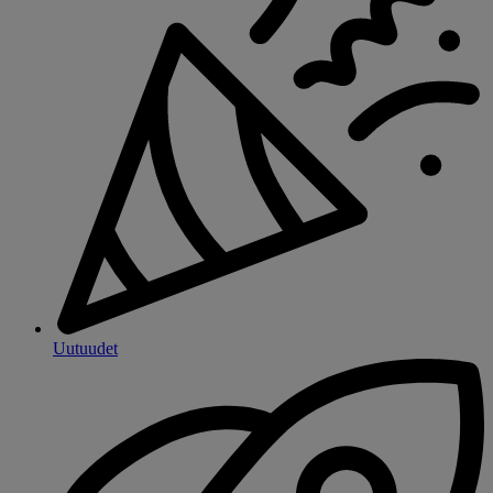
Uutuudet