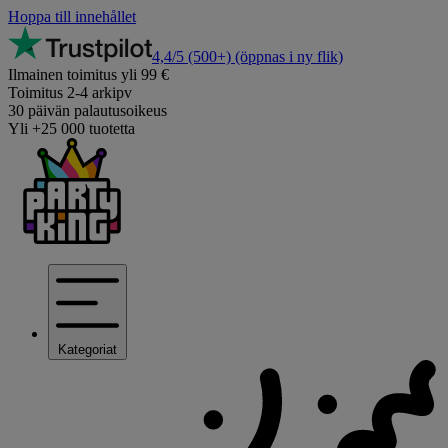
Hoppa till innehållet
4,4/5
(500+)
(öppnas i ny flik)
Ilmainen toimitus yli 99 €
Toimitus 2-4 arkipv
30 päivän palautusoikeus
Yli +25 000 tuotetta
Kategoriat