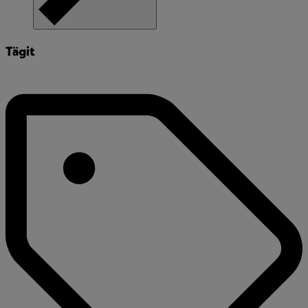
Tägit