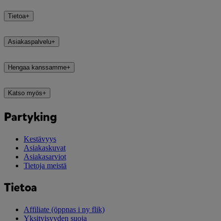
Tietoa
+
Asiakaspalvelu
+
Hengaa kanssamme
+
Katso myös
+
Partyking
Kestävyys
Asiakaskuvat
Asiakasarviot
Tietoja meistä
Tietoa
Affiliate
(öppnas i ny flik)
Yksityisyyden suoja