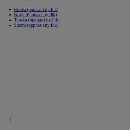
Ruotsi
(öppnas i ny flik)
Norja
(öppnas i ny flik)
Tanska
(öppnas i ny flik)
Suomi
(öppnas i ny flik)