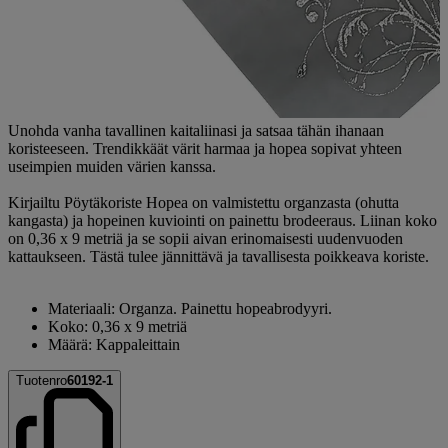
Unohda vanha tavallinen kaitaliinasi ja satsaa tähän ihanaan
koristeeseen. Trendikkäät värit harmaa ja hopea sopivat yhteen
useimpien muiden värien kanssa.
Kirjailtu Pöytäkoriste Hopea on valmistettu organzasta (ohutta
kangasta) ja hopeinen kuviointi on painettu brodeeraus. Liinan koko
on 0,36 x 9 metriä ja se sopii aivan erinomaisesti uudenvuoden
kattaukseen. Tästä tulee jännittävä ja tavallisesta poikkeava koriste.
Materiaali: Organza. Painettu hopeabrodyyri.
Koko: 0,36 x 9 metriä
Määrä: Kappaleittain
Tuotenro
60192-1