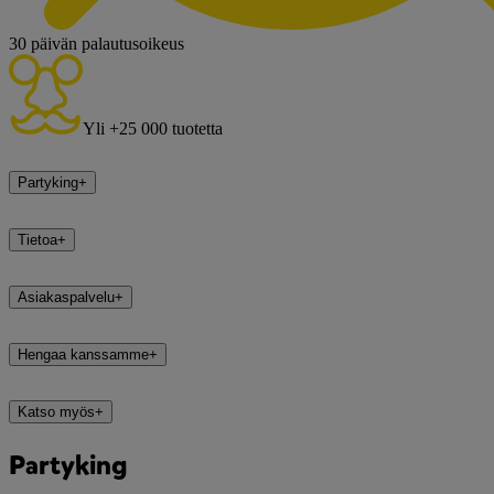
30 päivän palautusoikeus
Yli +25 000 tuotetta
Partyking
+
Tietoa
+
Asiakaspalvelu
+
Hengaa kanssamme
+
Katso myös
+
Partyking