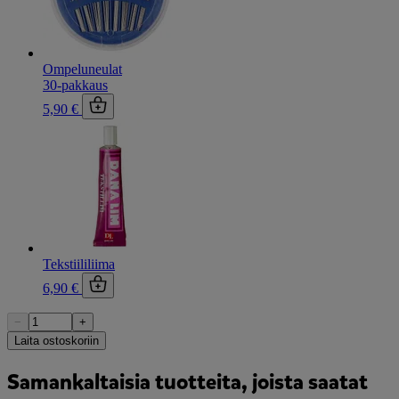
Ompeluneulat
30-pakkaus
5,90 €
Tekstiililiima
6,90 €
−
+
Laita ostoskoriin
Samankaltaisia tuotteita, joista saatat