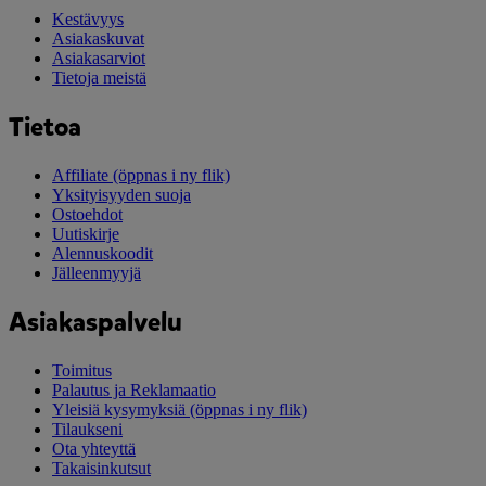
Kestävyys
Asiakaskuvat
Asiakasarviot
Tietoja meistä
Tietoa
Affiliate
(öppnas i ny flik)
Yksityisyyden suoja
Ostoehdot
Uutiskirje
Alennuskoodit
Jälleenmyyjä
Asiakaspalvelu
Toimitus
Palautus ja Reklamaatio
Yleisiä kysymyksiä
(öppnas i ny flik)
Tilaukseni
Ota yhteyttä
Takaisinkutsut