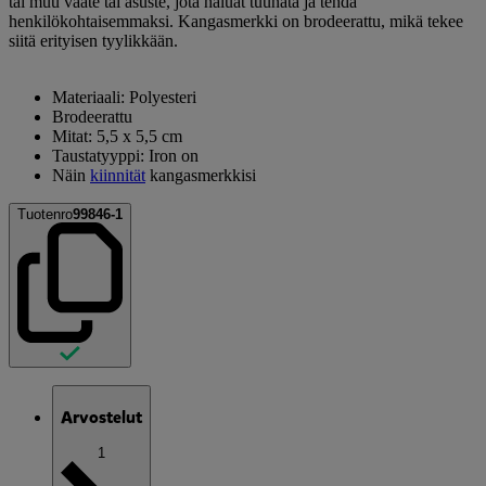
tai muu vaate tai asuste, jota haluat tuunata ja tehdä
henkilökohtaisemmaksi. Kangasmerkki on brodeerattu, mikä tekee
siitä erityisen tyylikkään.
Materiaali: Polyesteri
Brodeerattu
Mitat: 5,5 x 5,5 cm
Taustatyyppi: Iron on
Näin
kiinnität
kangasmerkkisi
Tuotenro
99846-1
Arvostelut
1