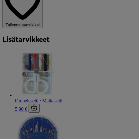
Tallenna suosikiksi
Lisätarvikkeet
Ompelusetti / Matkasetti
5,90 €