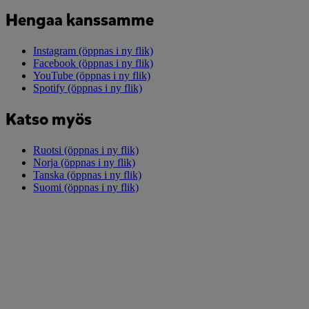
Hengaa kanssamme
Instagram
(öppnas i ny flik)
Facebook
(öppnas i ny flik)
YouTube
(öppnas i ny flik)
Spotify
(öppnas i ny flik)
Katso myös
Ruotsi
(öppnas i ny flik)
Norja
(öppnas i ny flik)
Tanska
(öppnas i ny flik)
Suomi
(öppnas i ny flik)