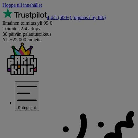
Hoppa till innehållet
4,4/5
(500+)
(öppnas i ny flik)
Ilmainen toimitus yli 99 €
Toimitus 2-4 arkipv
30 päivän palautusoikeus
Yli +25 000 tuotetta
Kategoriat