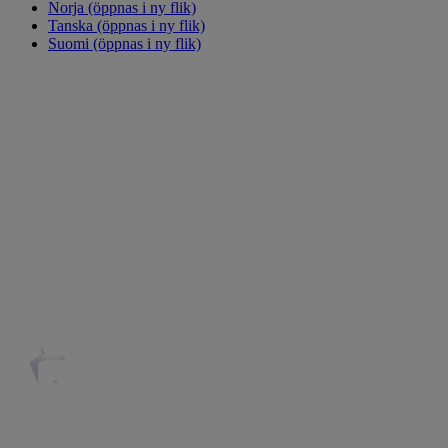
Norja
(öppnas i ny flik)
Tanska
(öppnas i ny flik)
Suomi
(öppnas i ny flik)