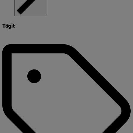
Tägit