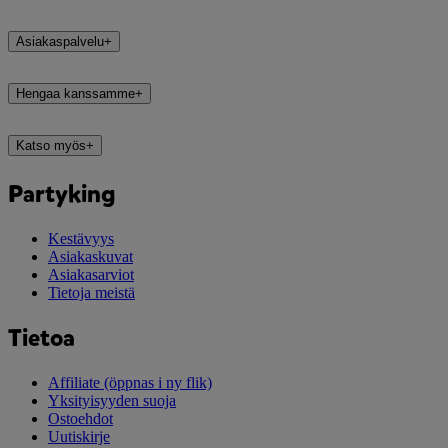
Asiakaspalvelu
+
Hengaa kanssamme
+
Katso myös
+
Partyking
Kestävyys
Asiakaskuvat
Asiakasarviot
Tietoja meistä
Tietoa
Affiliate
(öppnas i ny flik)
Yksityisyyden suoja
Ostoehdot
Uutiskirje