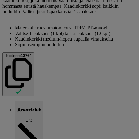
kaadinkorkki, joka tuo mukavaa fiilistä ja tekee baarimestarin
hommasta entistä hauskempaa. Kaadinkorkki sopii kaikkiin
pulloihin. Valitse joko 1-pakkaus tai 12-pakkaus.
Materiaali: ruostumaton teräs, TPR/TPE-muovi
Valitse 1-pakkaus (1 kpl) tai 12-pakkaus (12 kpl)
Kaadinkorkki medium/nopea vapaalla virtauksella
Sopii useimpiin pulloihin
Tuotenro
13764
Arvostelut
173