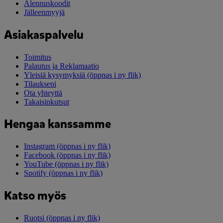
Alennuskoodit
Jälleenmyyjä
Asiakaspalvelu
Toimitus
Palautus ja Reklamaatio
Yleisiä kysymyksiä
(öppnas i ny flik)
Tilaukseni
Ota yhteyttä
Takaisinkutsut
Hengaa kanssamme
Instagram
(öppnas i ny flik)
Facebook
(öppnas i ny flik)
YouTube
(öppnas i ny flik)
Spotify
(öppnas i ny flik)
Katso myös
Ruotsi
(öppnas i ny flik)