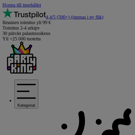
Hoppa till innehållet
4,4/5
(500+)
(öppnas i ny flik)
Ilmainen toimitus yli 99 €
Toimitus 2-4 arkipv
30 päivän palautusoikeus
Yli +25 000 tuotetta
Kategoriat